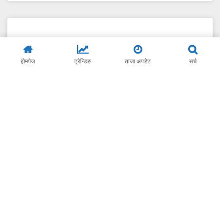
होमपेज
ट्रेन्डिङ
ताजा अपडेट
सर्च
चिनीको अभाव सिर्जना गर्ने ठूला व्यापारीको गोदाम
सिल
सरकारी ढिलासुस्तीका कारण दशैं तिहारको बेला आम उपभोक्ता महंगीको
मारमा पने भएका छन् । समयमै चिनी आयातको अनुमति सरकारले नदिंदा