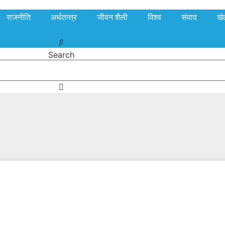
राजनीति
अर्थतन्त्र
जीवन शैली
विश्व
संवाद
खे
Search