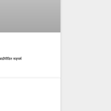
बाढीपीडित सङ्घर्ष