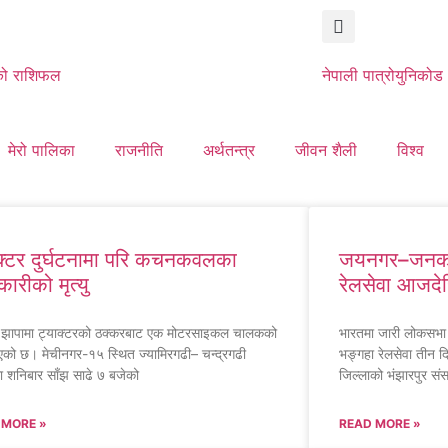
ो राशिफल
नेपाली पात्रो
युनिकोड
मेरो पालिका
राजनीति
अर्थतन्त्र
जीवन शैली
विश्व
क्टर दुर्घटनामा परि कचनकवलका
जयनगर–जनकप
ारीको मृत्यु
रेलसेवा आजदेख
 झापामा ट्याक्टरको ठक्करबाट एक मोटरसाइकल चालकको
भारतमा जारी लोकसभ
 भएको छ। मेचीनगर-१५ स्थित ज्यामिरगढी– चन्द्रगढी
भङ्गहा रेलसेवा तीन द
 शनिबार साँझ साढे ७ बजेको
जिल्लाको भंझारपुर संसद
 MORE »
READ MORE »