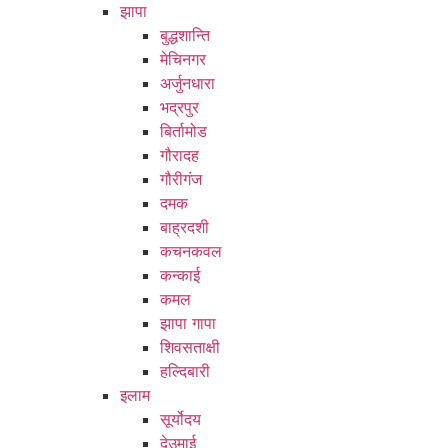
झापा
बुद्धशान्ति
मेचिनगर
अर्जुनधारा
भद्रपुर
बिर्तामोड
गौरादह
गौरीगंज
दमक
बाह्रदशी
कचनकवल
कन्काई
कमल
झापा गापा
शिवसताक्षी
हल्दिबारी
इलाम
सूर्योदय
देउमाई