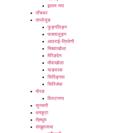
इलाम नपा
पाँचथर
ताप्लेजुङ
फुङ्गलिङ्ग
फक्तालुङ्ग
आठराई-त्रिवेणी
मिक्वाखोला
मेरिङदेन
मौवाखोला
याङवरक
सिदिङ्गवा
सिरिजंघा
मोरङ
विराटनगर
सुनसरी
धनकुटा
तेह्थुम
संखुवासभा