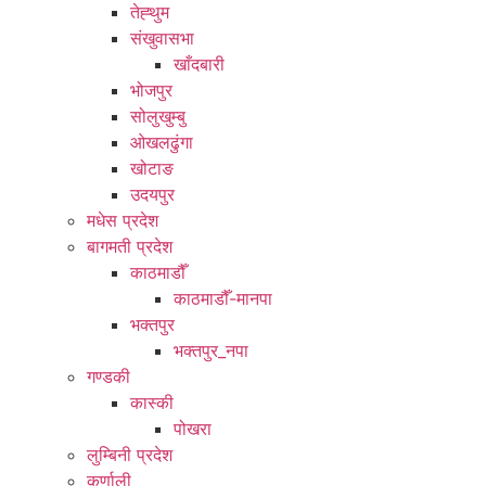
तेह्थुम
संखुवासभा
खाँदबारी
भोजपुर
सोलुखुम्बु
ओखलढुंगा
खोटाङ
उदयपुर
मधेस प्रदेश
बागमती प्रदेश
काठमाडौँ
काठमाडौँ-मानपा
भक्तपुर
भक्तपुर_नपा
गण्डकी
कास्की
पोखरा
लुम्बिनी प्रदेश
कर्णाली