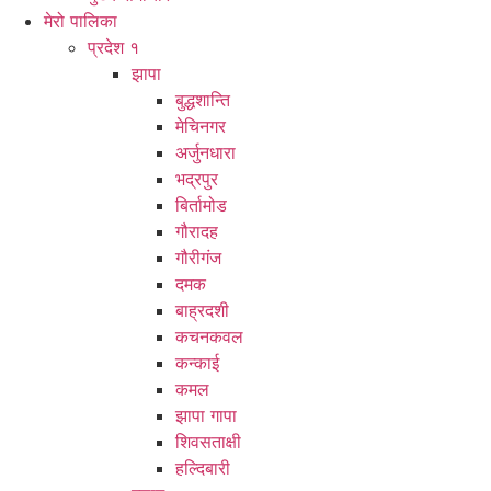
मेरो पालिका
प्रदेश १
झापा
बुद्धशान्ति
मेचिनगर
अर्जुनधारा
भद्रपुर
बिर्तामोड
गौरादह
गौरीगंज
दमक
बाह्रदशी
कचनकवल
कन्काई
कमल
झापा गापा
शिवसताक्षी
हल्दिबारी