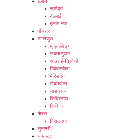
इलाम
सूर्योदय
देउमाई
इलाम नपा
पाँचथर
ताप्लेजुङ
फुङ्गलिङ्ग
फक्तालुङ्ग
आठराई-त्रिवेणी
मिक्वाखोला
मेरिङदेन
मौवाखोला
याङवरक
सिदिङ्गवा
सिरिजंघा
मोरङ
विराटनगर
सुनसरी
धनकुटा