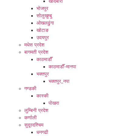
खाँदबारी
भोजपुर
सोलुखुम्बु
ओखलढुंगा
खोटाङ
उदयपुर
मधेस प्रदेश
बागमती प्रदेश
काठमाडौँ
काठमाडौँ-मानपा
भक्तपुर
भक्तपुर_नपा
गण्डकी
कास्की
पोखरा
लुम्बिनी प्रदेश
कर्णाली
सुदूरदश्चिम
धनगढी