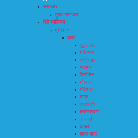
समाचार
मुख्य समाचार
मेरो पालिका
प्रदेश १
झापा
बुद्धशान्ति
मेचिनगर
अर्जुनधारा
भद्रपुर
बिर्तामोड
गौरादह
गौरीगंज
दमक
बाह्रदशी
कचनकवल
कन्काई
कमल
झापा गापा