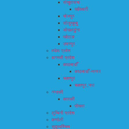
संखुवासभा
खाँदबारी
भोजपुर
सोलुखुम्बु
ओखलढुंगा
खोटाङ
उदयपुर
मधेस प्रदेश
बागमती प्रदेश
काठमाडौँ
काठमाडौँ-मानपा
भक्तपुर
भक्तपुर_नपा
गण्डकी
कास्की
पोखरा
लुम्बिनी प्रदेश
कर्णाली
सुदूरदश्चिम