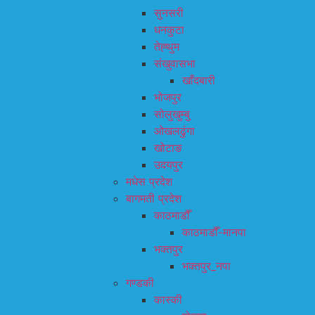
सुनसरी
धनकुटा
तेह्थुम
संखुवासभा
खाँदबारी
भोजपुर
सोलुखुम्बु
ओखलढुंगा
खोटाङ
उदयपुर
मधेस प्रदेश
बागमती प्रदेश
काठमाडौँ
काठमाडौँ-मानपा
भक्तपुर
भक्तपुर_नपा
गण्डकी
कास्की