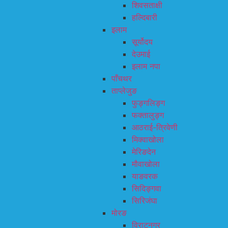
शिवसताक्षी
हल्दिबारी
इलाम
सूर्योदय
देउमाई
इलाम नपा
पाँचथर
ताप्लेजुङ
फुङ्गलिङ्ग
फक्तालुङ्ग
आठराई-त्रिवेणी
मिक्वाखोला
मेरिङदेन
मौवाखोला
याङवरक
सिदिङ्गवा
सिरिजंघा
मोरङ
विराटनगर