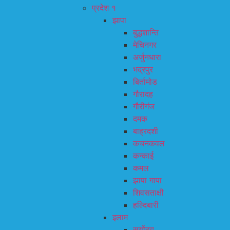
प्रदेश १
झापा
बुद्धशान्ति
मेचिनगर
अर्जुनधारा
भद्रपुर
बिर्तामोड
गौरादह
गौरीगंज
दमक
बाह्रदशी
कचनकवल
कन्काई
कमल
झापा गापा
शिवसताक्षी
हल्दिबारी
इलाम
सूर्योदय