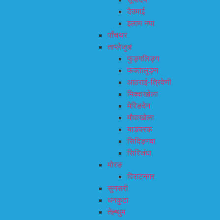
देउमाई
इलाम नपा
पाँचथर
ताप्लेजुङ
फुङ्गलिङ्ग
फक्तालुङ्ग
आठराई-त्रिवेणी
मिक्वाखोला
मेरिङदेन
मौवाखोला
याङवरक
सिदिङ्गवा
सिरिजंघा
मोरङ
विराटनगर
सुनसरी
धनकुटा
तेह्थुम