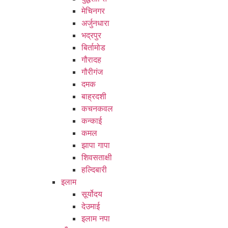
मेचिनगर
अर्जुनधारा
भद्रपुर
बिर्तामोड
गौरादह
गौरीगंज
दमक
बाह्रदशी
कचनकवल
कन्काई
कमल
झापा गापा
शिवसताक्षी
हल्दिबारी
इलाम
सूर्योदय
देउमाई
इलाम नपा