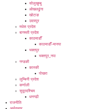
सोलुखुम्बु
ओखलढुंगा
खोटाङ
उदयपुर
मधेस प्रदेश
बागमती प्रदेश
काठमाडौँ
काठमाडौँ-मानपा
भक्तपुर
भक्तपुर_नपा
गण्डकी
कास्की
पोखरा
लुम्बिनी प्रदेश
कर्णाली
सुदूरदश्चिम
धनगढी
राजनीति
अर्थतन्त्र