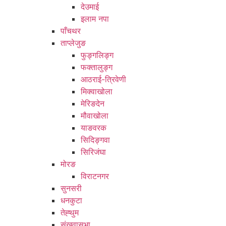
देउमाई
इलाम नपा
पाँचथर
ताप्लेजुङ
फुङ्गलिङ्ग
फक्तालुङ्ग
आठराई-त्रिवेणी
मिक्वाखोला
मेरिङदेन
मौवाखोला
याङवरक
सिदिङ्गवा
सिरिजंघा
मोरङ
विराटनगर
सुनसरी
धनकुटा
तेह्थुम
संखुवासभा