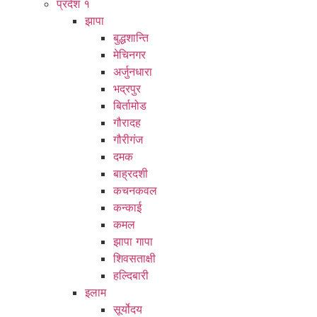
प्रदेश १
झापा
बुद्धशान्ति
मेचिनगर
अर्जुनधारा
भद्रपुर
बिर्तामोड
गौरादह
गौरीगंज
दमक
बाह्रदशी
कचनकवल
कन्काई
कमल
झापा गापा
शिवसताक्षी
हल्दिबारी
इलाम
सूर्योदय