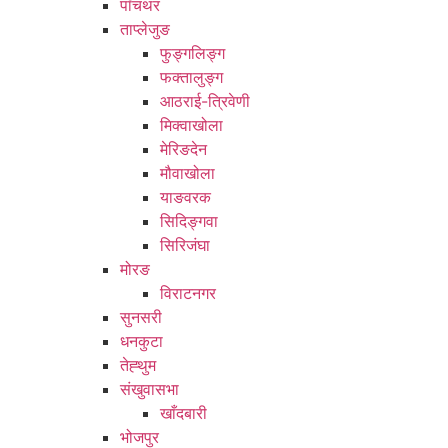
पाँचथर
ताप्लेजुङ
फुङ्गलिङ्ग
फक्तालुङ्ग
आठराई-त्रिवेणी
मिक्वाखोला
मेरिङदेन
मौवाखोला
याङवरक
सिदिङ्गवा
सिरिजंघा
मोरङ
विराटनगर
सुनसरी
धनकुटा
तेह्थुम
संखुवासभा
खाँदबारी
भोजपुर