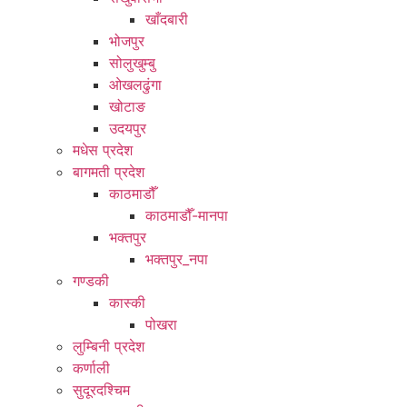
खाँदबारी
भोजपुर
सोलुखुम्बु
ओखलढुंगा
खोटाङ
उदयपुर
मधेस प्रदेश
बागमती प्रदेश
काठमाडौँ
काठमाडौँ-मानपा
भक्तपुर
भक्तपुर_नपा
गण्डकी
कास्की
पोखरा
लुम्बिनी प्रदेश
कर्णाली
सुदूरदश्चिम