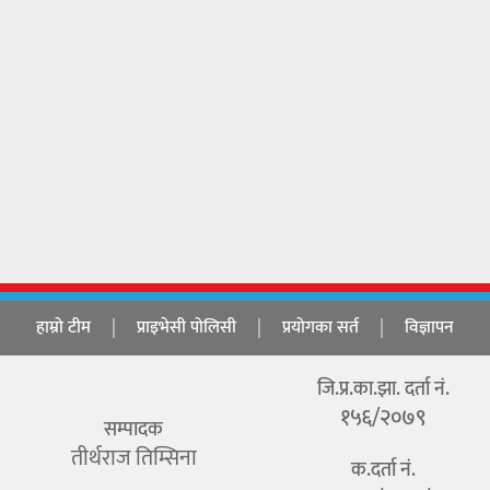
हाम्रो टीम
प्राइभेसी पोलिसी
प्रयोगका सर्त
विज्ञापन
जि.प्र.का.झा. दर्ता नं.
१५६/२०७९
सम्पादक
तीर्थराज तिम्सिना
क.दर्ता नं.