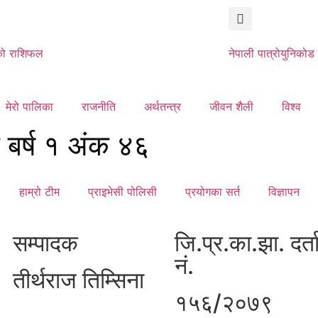
ो राशिफल
नेपाली पात्रो
युनिकोड
मेरो पालिका
राजनीति
अर्थतन्त्र
जीवन शैली
विश्व
क बर्ष १ अंक ४६
हाम्रो टीम
प्राइभेसी पोलिसी
प्रयोगका सर्त
विज्ञापन
सम्पादक
जि.प्र.का.झा. दर्त
नं.
तीर्थराज तिम्सिना
१५६/२०७९