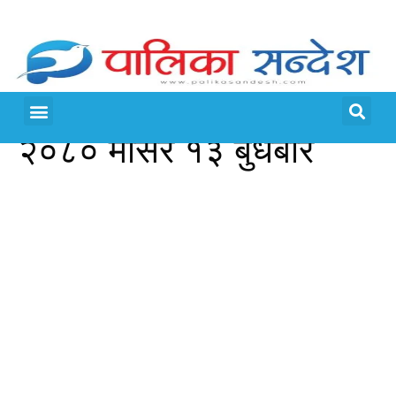
२०८० मंसिर १३ बुधबार