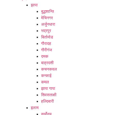
झापा
बुद्धशान्ति
मेचिनगर
अर्जुनधारा
भद्रपुर
बिर्तामोड
गौरादह
गौरीगंज
दमक
बाह्रदशी
कचनकवल
कन्काई
कमल
झापा गापा
शिवसताक्षी
हल्दिबारी
इलाम
सूर्योदय