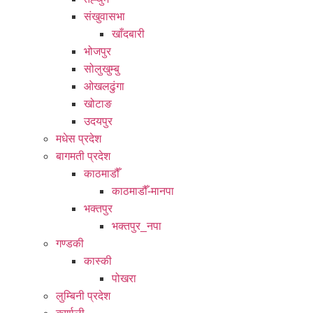
संखुवासभा
खाँदबारी
भोजपुर
सोलुखुम्बु
ओखलढुंगा
खोटाङ
उदयपुर
मधेस प्रदेश
बागमती प्रदेश
काठमाडौँ
काठमाडौँ-मानपा
भक्तपुर
भक्तपुर_नपा
गण्डकी
कास्की
पोखरा
लुम्बिनी प्रदेश