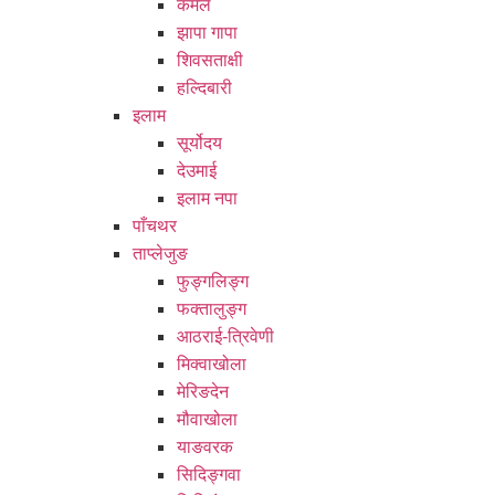
कमल
झापा गापा
शिवसताक्षी
हल्दिबारी
इलाम
सूर्योदय
देउमाई
इलाम नपा
पाँचथर
ताप्लेजुङ
फुङ्गलिङ्ग
फक्तालुङ्ग
आठराई-त्रिवेणी
मिक्वाखोला
मेरिङदेन
मौवाखोला
याङवरक
सिदिङ्गवा