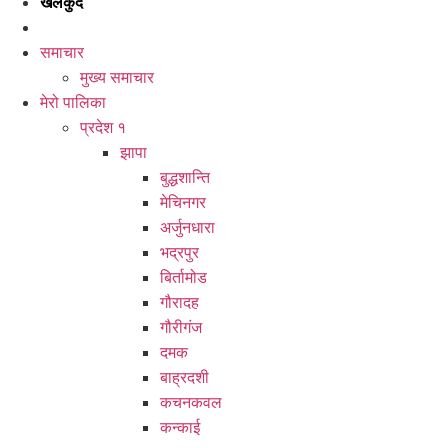
खेलकुद
समाचार
मुख्य समाचार
मेरो पालिका
प्रदेश १
झापा
बुद्धशान्ति
मेचिनगर
अर्जुनधारा
भद्रपुर
बिर्तामोड
गौरादह
गौरीगंज
दमक
बाह्रदशी
कचनकवल
कन्काई