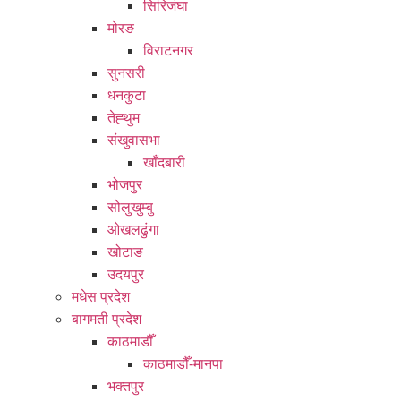
सिरिजंघा
मोरङ
विराटनगर
सुनसरी
धनकुटा
तेह्थुम
संखुवासभा
खाँदबारी
भोजपुर
सोलुखुम्बु
ओखलढुंगा
खोटाङ
उदयपुर
मधेस प्रदेश
बागमती प्रदेश
काठमाडौँ
काठमाडौँ-मानपा
भक्तपुर