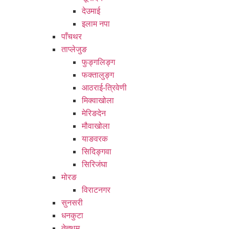
देउमाई
इलाम नपा
पाँचथर
ताप्लेजुङ
फुङ्गलिङ्ग
फक्तालुङ्ग
आठराई-त्रिवेणी
मिक्वाखोला
मेरिङदेन
मौवाखोला
याङवरक
सिदिङ्गवा
सिरिजंघा
मोरङ
विराटनगर
सुनसरी
धनकुटा
तेह्थुम