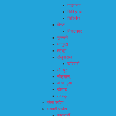
याङवरक
सिदिङ्गवा
सिरिजंघा
मोरङ
विराटनगर
सुनसरी
धनकुटा
तेह्थुम
संखुवासभा
खाँदबारी
भोजपुर
सोलुखुम्बु
ओखलढुंगा
खोटाङ
उदयपुर
मधेस प्रदेश
बागमती प्रदेश
काठमाडौँ