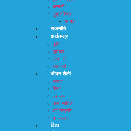
कर्णाली
सुदूरदश्चिम
धनगढी
राजनीति
अर्थतन्त्र
कृषि
पूर्वाधार
रोजगारी
सहकारी
जीवन शैली
समाज
शिक्षा
स्वास्थ्य
कला साहित्य
धर्म संस्कृति
मनोरञ्जन
विश्व