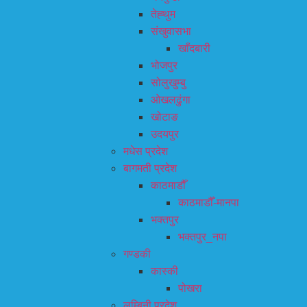
तेह्थुम
संखुवासभा
खाँदबारी
भोजपुर
सोलुखुम्बु
ओखलढुंगा
खोटाङ
उदयपुर
मधेस प्रदेश
बागमती प्रदेश
काठमाडौँ
काठमाडौँ-मानपा
भक्तपुर
भक्तपुर_नपा
गण्डकी
कास्की
पोखरा
लुम्बिनी प्रदेश