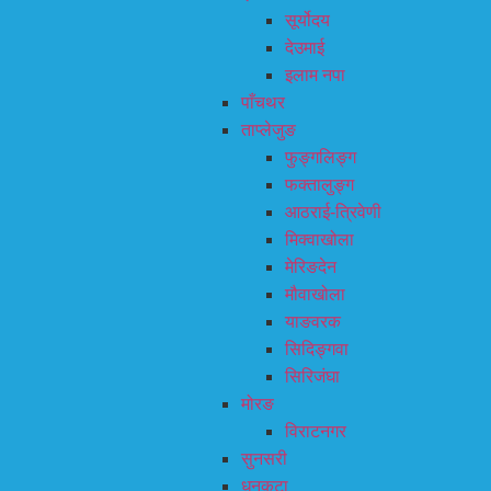
सूर्योदय
देउमाई
इलाम नपा
पाँचथर
ताप्लेजुङ
फुङ्गलिङ्ग
फक्तालुङ्ग
आठराई-त्रिवेणी
मिक्वाखोला
मेरिङदेन
मौवाखोला
याङवरक
सिदिङ्गवा
सिरिजंघा
मोरङ
विराटनगर
सुनसरी
धनकुटा