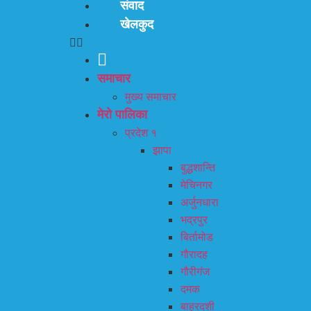
संवाद
खेलकुद
समाचार
मुख्य समाचार
मेरो पालिका
प्रदेश १
झापा
बुद्धशान्ति
मेचिनगर
अर्जुनधारा
भद्रपुर
बिर्तामोड
गौरादह
गौरीगंज
दमक
बाह्रदशी