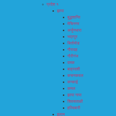
प्रदेश १
झापा
बुद्धशान्ति
मेचिनगर
अर्जुनधारा
भद्रपुर
बिर्तामोड
गौरादह
गौरीगंज
दमक
बाह्रदशी
कचनकवल
कन्काई
कमल
झापा गापा
शिवसताक्षी
हल्दिबारी
इलाम