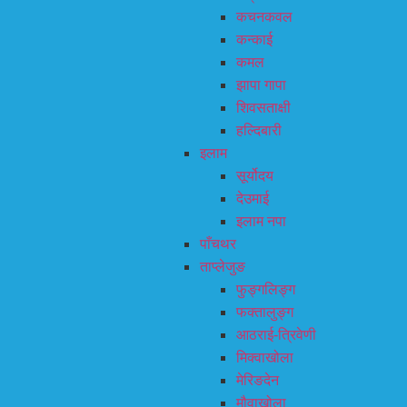
कचनकवल
कन्काई
कमल
झापा गापा
शिवसताक्षी
हल्दिबारी
इलाम
सूर्योदय
देउमाई
इलाम नपा
पाँचथर
ताप्लेजुङ
फुङ्गलिङ्ग
फक्तालुङ्ग
आठराई-त्रिवेणी
मिक्वाखोला
मेरिङदेन
मौवाखोला