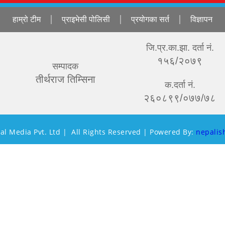
हाम्रो टीम
प्राइभेसी पोलिसी
प्रयोगका सर्त
विज्ञापन
जि.प्र.का.झा. दर्ता नं.
१५६/२०७९
सम्पादक
तीर्थराज तिम्सिना
क.दर्ता नं.
२६०८९९/०७७/७८
al Media Pvt. Ltd | All Rights Reserved | Powered By:
nepalis