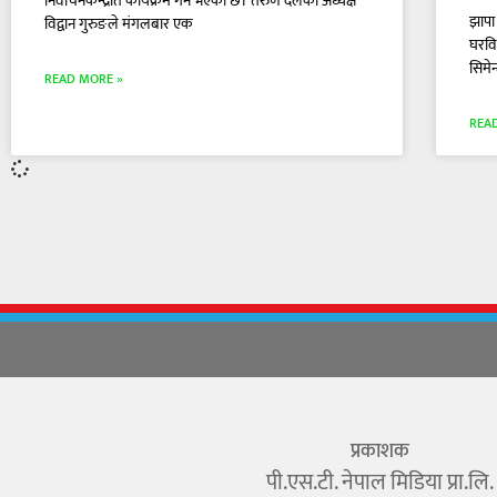
निर्वाचनकेन्द्रीत कार्यक्रम गर्ने भएको छ। तरुण दलका अध्यक्ष
झापा
विद्वान गुरुङले मंगलबार एक
घरविह
सिमेन
READ MORE »
REA
प्रकाशक
पी.एस.टी. नेपाल मिडिया प्रा.लि.