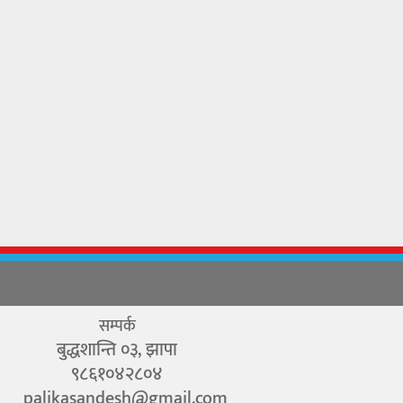
सम्पर्क
बुद्धशान्ति ०३, झापा
९८६१०४२८०४
palikasandesh@gmail.com