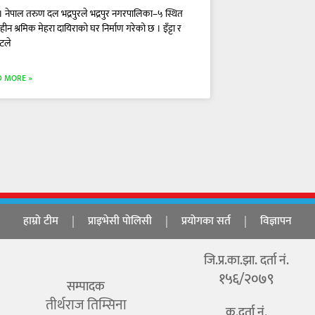
। नेपाल तरुण दल भद्रपुरले भद्रपुर नगरपालिका–५ स्थित
ीन श्रमिक मेहरा दायिराको घर निर्माण गरेको छ । इँट्टा र
्टले
D MORE »
हाम्रो टीम
प्राइभेसी पोलिसी
प्रयोगका सर्त
विज्ञापन
जि.प्र.का.झा. दर्ता नं.
१५६/२०७९
सम्पादक
तीर्थराज तिम्सिना
क.दर्ता नं.