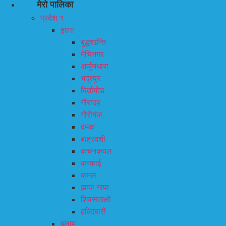
मेरो पालिका
प्रदेश १
झापा
बुद्धशान्ति
मेचिनगर
अर्जुनधारा
भद्रपुर
बिर्तामोड
गौरादह
गौरीगंज
दमक
बाह्रदशी
कचनकवल
कन्काई
कमल
झापा गापा
शिवसताक्षी
हल्दिबारी
इलाम