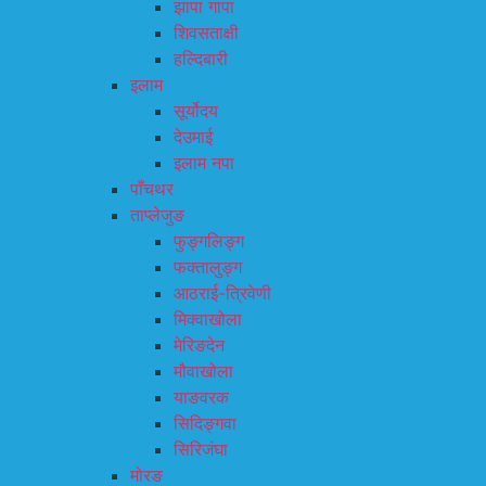
झापा गापा
शिवसताक्षी
हल्दिबारी
इलाम
सूर्योदय
देउमाई
इलाम नपा
पाँचथर
ताप्लेजुङ
फुङ्गलिङ्ग
फक्तालुङ्ग
आठराई-त्रिवेणी
मिक्वाखोला
मेरिङदेन
मौवाखोला
याङवरक
सिदिङ्गवा
सिरिजंघा
मोरङ