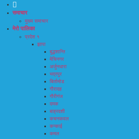
समाचार
मुख्य समाचार
मेरो पालिका
प्रदेश १
झापा
बुद्धशान्ति
मेचिनगर
अर्जुनधारा
भद्रपुर
बिर्तामोड
गौरादह
गौरीगंज
दमक
बाह्रदशी
कचनकवल
कन्काई
कमल