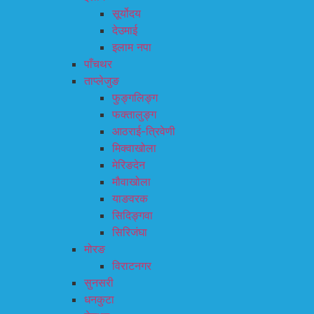
सूर्योदय
देउमाई
इलाम नपा
पाँचथर
ताप्लेजुङ
फुङ्गलिङ्ग
फक्तालुङ्ग
आठराई-त्रिवेणी
मिक्वाखोला
मेरिङदेन
मौवाखोला
याङवरक
सिदिङ्गवा
सिरिजंघा
मोरङ
विराटनगर
सुनसरी
धनकुटा