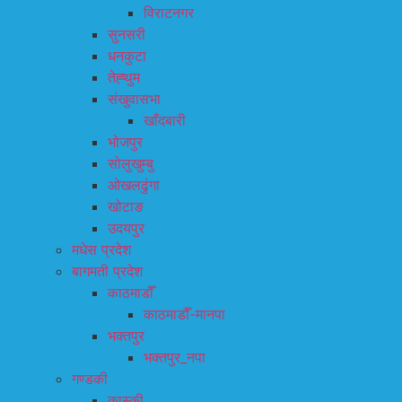
विराटनगर
सुनसरी
धनकुटा
तेह्थुम
संखुवासभा
खाँदबारी
भोजपुर
सोलुखुम्बु
ओखलढुंगा
खोटाङ
उदयपुर
मधेस प्रदेश
बागमती प्रदेश
काठमाडौँ
काठमाडौँ-मानपा
भक्तपुर
भक्तपुर_नपा
गण्डकी
कास्की