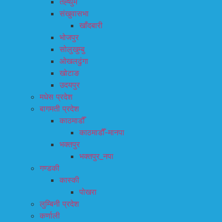
तेह्थुम
संखुवासभा
खाँदबारी
भोजपुर
सोलुखुम्बु
ओखलढुंगा
खोटाङ
उदयपुर
मधेस प्रदेश
बागमती प्रदेश
काठमाडौँ
काठमाडौँ-मानपा
भक्तपुर
भक्तपुर_नपा
गण्डकी
कास्की
पोखरा
लुम्बिनी प्रदेश
कर्णाली