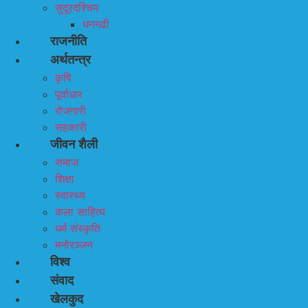
सुदूरदश्चिम
धनगढी
राजनीति
अर्थतन्त्र
कृषि
पूर्वाधार
रोजगारी
सहकारी
जीवन शैली
समाज
शिक्षा
स्वास्थ्य
कला साहित्य
धर्म संस्कृति
मनोरञ्जन
विश्व
संवाद
खेलकुद