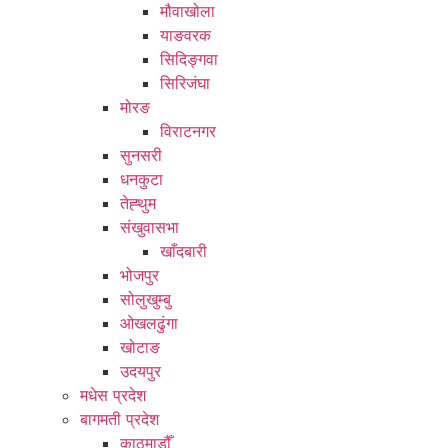
मौवाखोला
याङवरक
सिदिङ्गवा
सिरिजंघा
मोरङ
विराटनगर
सुनसरी
धनकुटा
तेह्थुम
संखुवासभा
खाँदबारी
भोजपुर
सोलुखुम्बु
ओखलढुंगा
खोटाङ
उदयपुर
मधेस प्रदेश
बागमती प्रदेश
काठमाडौँ