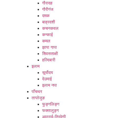
गौरादह
गौरीगंज
दमक
बाह्रदशी
कचनकवल
कन्काई
कमल
झापा गापा
शिवसताक्षी
हल्दिबारी
इलाम
सूर्योदय
देउमाई
इलाम नपा
पाँचथर
ताप्लेजुङ
फुङ्गलिङ्ग
फक्तालुङ्ग
आठराई-त्रिवेणी