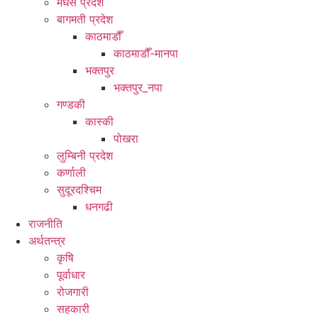
मधेस प्रदेश
बागमती प्रदेश
काठमाडौँ
काठमाडौँ-मानपा
भक्तपुर
भक्तपुर_नपा
गण्डकी
कास्की
पोखरा
लुम्बिनी प्रदेश
कर्णाली
सुदूरदश्चिम
धनगढी
राजनीति
अर्थतन्त्र
कृषि
पूर्वाधार
रोजगारी
सहकारी