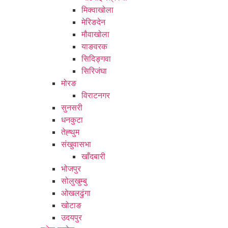
मिक्वाखोला
मेरिङदेन
मौवाखोला
याङवरक
सिदिङ्गवा
सिरिजंघा
मोरङ
विराटनगर
सुनसरी
धनकुटा
तेह्थुम
संखुवासभा
खाँदबारी
भोजपुर
सोलुखुम्बु
ओखलढुंगा
खोटाङ
उदयपुर