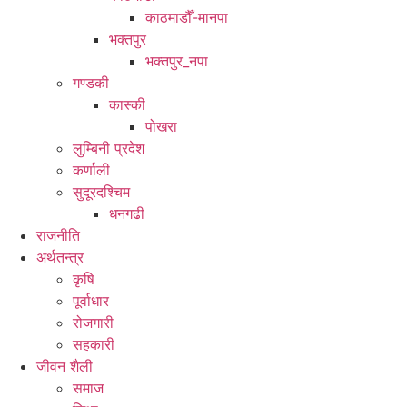
काठमाडौँ-मानपा
भक्तपुर
भक्तपुर_नपा
गण्डकी
कास्की
पोखरा
लुम्बिनी प्रदेश
कर्णाली
सुदूरदश्चिम
धनगढी
राजनीति
अर्थतन्त्र
कृषि
पूर्वाधार
रोजगारी
सहकारी
जीवन शैली
समाज