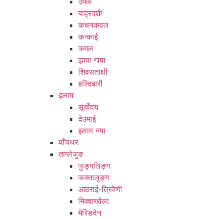
दमक
बाह्रदशी
कचनकवल
कन्काई
कमल
झापा गापा
शिवसताक्षी
हल्दिबारी
इलाम
सूर्योदय
देउमाई
इलाम नपा
पाँचथर
ताप्लेजुङ
फुङ्गलिङ्ग
फक्तालुङ्ग
आठराई-त्रिवेणी
मिक्वाखोला
मेरिङदेन