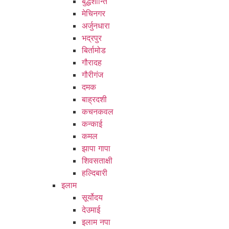
बुद्धशान्ति
मेचिनगर
अर्जुनधारा
भद्रपुर
बिर्तामोड
गौरादह
गौरीगंज
दमक
बाह्रदशी
कचनकवल
कन्काई
कमल
झापा गापा
शिवसताक्षी
हल्दिबारी
इलाम
सूर्योदय
देउमाई
इलाम नपा