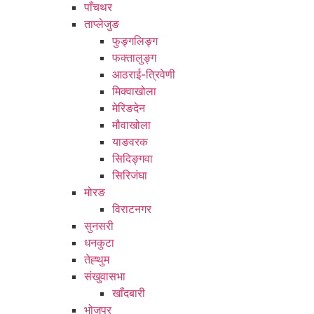
पाँचथर
ताप्लेजुङ
फुङ्गलिङ्ग
फक्तालुङ्ग
आठराई-त्रिवेणी
मिक्वाखोला
मेरिङदेन
मौवाखोला
याङवरक
सिदिङ्गवा
सिरिजंघा
मोरङ
विराटनगर
सुनसरी
धनकुटा
तेह्थुम
संखुवासभा
खाँदबारी
भोजपुर