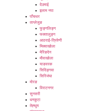
देउमाई
इलाम नपा
पाँचथर
ताप्लेजुङ
फुङ्गलिङ्ग
फक्तालुङ्ग
आठराई-त्रिवेणी
मिक्वाखोला
मेरिङदेन
मौवाखोला
याङवरक
सिदिङ्गवा
सिरिजंघा
मोरङ
विराटनगर
सुनसरी
धनकुटा
तेह्थुम