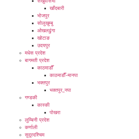
संखुवासभा
खाँदबारी
भोजपुर
सोलुखुम्बु
ओखलढुंगा
खोटाङ
उदयपुर
मधेस प्रदेश
बागमती प्रदेश
काठमाडौँ
काठमाडौँ-मानपा
भक्तपुर
भक्तपुर_नपा
गण्डकी
कास्की
पोखरा
लुम्बिनी प्रदेश
कर्णाली
सुदूरदश्चिम