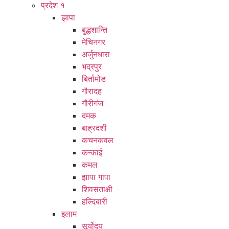
प्रदेश १
झापा
बुद्धशान्ति
मेचिनगर
अर्जुनधारा
भद्रपुर
बिर्तामोड
गौरादह
गौरीगंज
दमक
बाह्रदशी
कचनकवल
कन्काई
कमल
झापा गापा
शिवसताक्षी
हल्दिबारी
इलाम
सूर्योदय