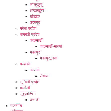
सोलुखुम्बु
ओखलढुंगा
खोटाङ
उदयपुर
मधेस प्रदेश
बागमती प्रदेश
काठमाडौँ
काठमाडौँ-मानपा
भक्तपुर
भक्तपुर_नपा
गण्डकी
कास्की
पोखरा
लुम्बिनी प्रदेश
कर्णाली
सुदूरदश्चिम
धनगढी
राजनीति