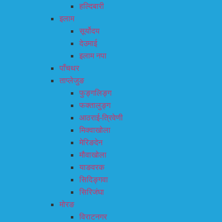
हल्दिबारी
इलाम
सूर्योदय
देउमाई
इलाम नपा
पाँचथर
ताप्लेजुङ
फुङ्गलिङ्ग
फक्तालुङ्ग
आठराई-त्रिवेणी
मिक्वाखोला
मेरिङदेन
मौवाखोला
याङवरक
सिदिङ्गवा
सिरिजंघा
मोरङ
विराटनगर