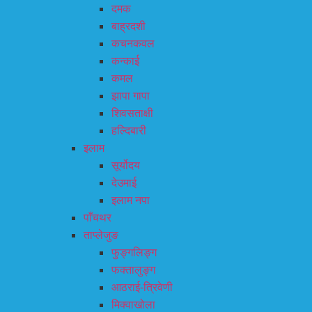
दमक
बाह्रदशी
कचनकवल
कन्काई
कमल
झापा गापा
शिवसताक्षी
हल्दिबारी
इलाम
सूर्योदय
देउमाई
इलाम नपा
पाँचथर
ताप्लेजुङ
फुङ्गलिङ्ग
फक्तालुङ्ग
आठराई-त्रिवेणी
मिक्वाखोला