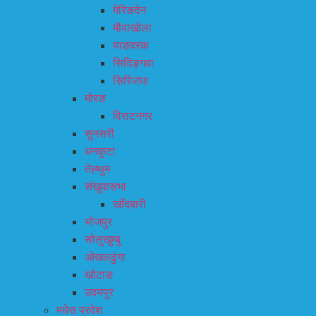
मेरिङदेन
मौवाखोला
याङवरक
सिदिङ्गवा
सिरिजंघा
मोरङ
विराटनगर
सुनसरी
धनकुटा
तेह्थुम
संखुवासभा
खाँदबारी
भोजपुर
सोलुखुम्बु
ओखलढुंगा
खोटाङ
उदयपुर
मधेस प्रदेश