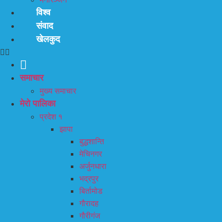
विश्व
संवाद
खेलकुद
समाचार
मुख्य समाचार
मेरो पालिका
प्रदेश १
झापा
बुद्धशान्ति
मेचिनगर
अर्जुनधारा
भद्रपुर
बिर्तामोड
गौरादह
गौरीगंज