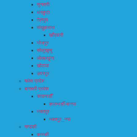
सुनसरी
धनकुटा
तेह्थुम
संखुवासभा
खाँदबारी
भोजपुर
सोलुखुम्बु
ओखलढुंगा
खोटाङ
उदयपुर
मधेस प्रदेश
बागमती प्रदेश
काठमाडौँ
काठमाडौँ-मानपा
भक्तपुर
भक्तपुर_नपा
गण्डकी
कास्की