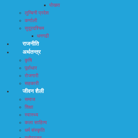
पोखरा
लुम्बिनी प्रदेश
कर्णाली
सुदूरदश्चिम
धनगढी
राजनीति
अर्थतन्त्र
कृषि
पूर्वाधार
रोजगारी
सहकारी
जीवन शैली
समाज
शिक्षा
स्वास्थ्य
कला साहित्य
धर्म संस्कृति
मनोरञ्जन