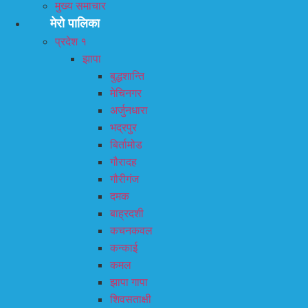
मुख्य समाचार
मेरो पालिका
प्रदेश १
झापा
बुद्धशान्ति
मेचिनगर
अर्जुनधारा
भद्रपुर
बिर्तामोड
गौरादह
गौरीगंज
दमक
बाह्रदशी
कचनकवल
कन्काई
कमल
झापा गापा
शिवसताक्षी