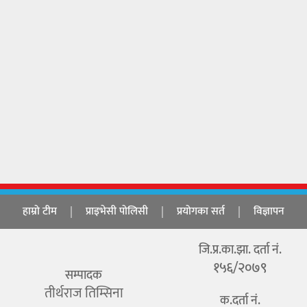
हाम्रो टीम
प्राइभेसी पोलिसी
प्रयोगका सर्त
विज्ञापन
जि.प्र.का.झा. दर्ता नं.
१५६/२०७९
सम्पादक
तीर्थराज तिम्सिना
क.दर्ता नं.