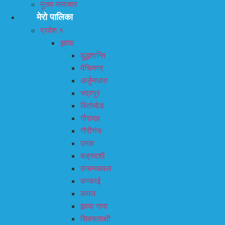
मुख्य समाचार
मेरो पालिका
प्रदेश १
झापा
बुद्धशान्ति
मेचिनगर
अर्जुनधारा
भद्रपुर
बिर्तामोड
गौरादह
गौरीगंज
दमक
बाह्रदशी
कचनकवल
कन्काई
कमल
झापा गापा
शिवसताक्षी