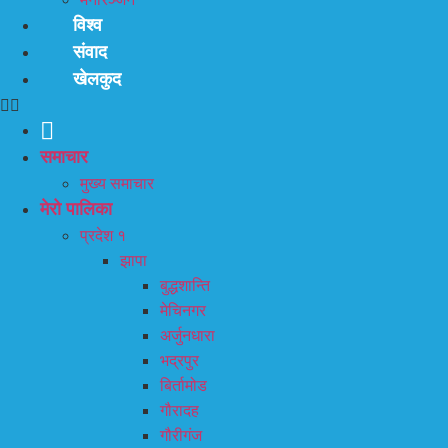
विश्व
संवाद
खेलकुद
समाचार
मुख्य समाचार
मेरो पालिका
प्रदेश १
झापा
बुद्धशान्ति
मेचिनगर
अर्जुनधारा
भद्रपुर
बिर्तामोड
गौरादह
गौरीगंज