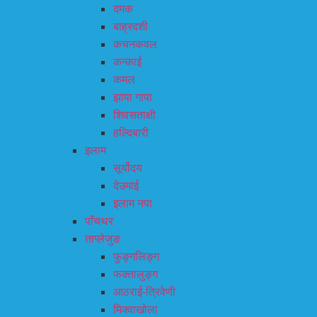
दमक
बाह्रदशी
कचनकवल
कन्काई
कमल
झापा गापा
शिवसताक्षी
हल्दिबारी
इलाम
सूर्योदय
देउमाई
इलाम नपा
पाँचथर
ताप्लेजुङ
फुङ्गलिङ्ग
फक्तालुङ्ग
आठराई-त्रिवेणी
मिक्वाखोला