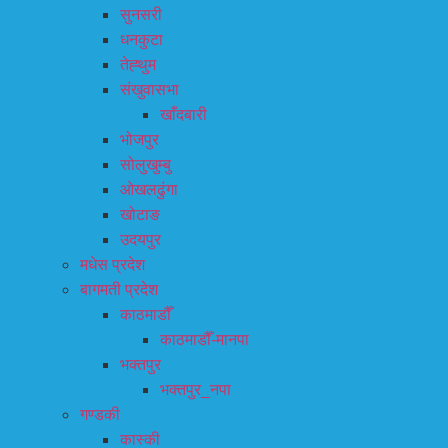
सुनसरी
धनकुटा
तेह्थुम
संखुवासभा
खाँदबारी
भोजपुर
सोलुखुम्बु
ओखलढुंगा
खोटाङ
उदयपुर
मधेस प्रदेश
बागमती प्रदेश
काठमाडौँ
काठमाडौँ-मानपा
भक्तपुर
भक्तपुर_नपा
गण्डकी
कास्की