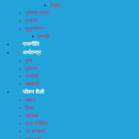
पोखरा
लुम्बिनी प्रदेश
कर्णाली
सुदूरदश्चिम
धनगढी
राजनीति
अर्थतन्त्र
कृषि
पूर्वाधार
रोजगारी
सहकारी
जीवन शैली
समाज
शिक्षा
स्वास्थ्य
कला साहित्य
धर्म संस्कृति
मनोरञ्जन