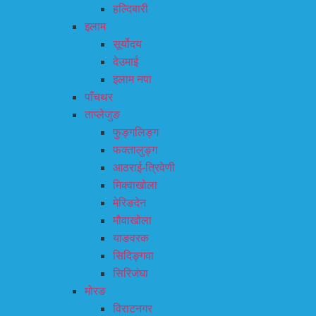
हल्दिबारी
इलाम
सूर्योदय
देउमाई
इलाम नपा
पाँचथर
ताप्लेजुङ
फुङ्गलिङ्ग
फक्तालुङ्ग
आठराई-त्रिवेणी
मिक्वाखोला
मेरिङदेन
मौवाखोला
याङवरक
सिदिङ्गवा
सिरिजंघा
मोरङ
विराटनगर