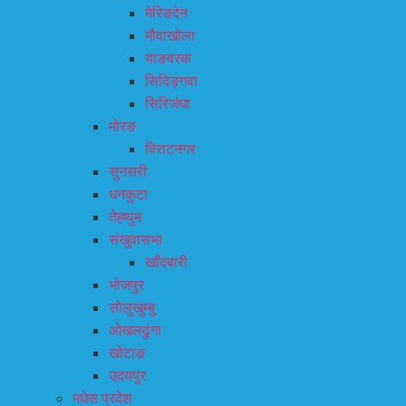
मेरिङदेन
मौवाखोला
याङवरक
सिदिङ्गवा
सिरिजंघा
मोरङ
विराटनगर
सुनसरी
धनकुटा
तेह्थुम
संखुवासभा
खाँदबारी
भोजपुर
सोलुखुम्बु
ओखलढुंगा
खोटाङ
उदयपुर
मधेस प्रदेश