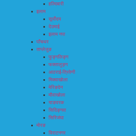
हल्दिबारी
इलाम
सूर्योदय
देउमाई
इलाम नपा
पाँचथर
ताप्लेजुङ
फुङ्गलिङ्ग
फक्तालुङ्ग
आठराई-त्रिवेणी
मिक्वाखोला
मेरिङदेन
मौवाखोला
याङवरक
सिदिङ्गवा
सिरिजंघा
मोरङ
विराटनगर