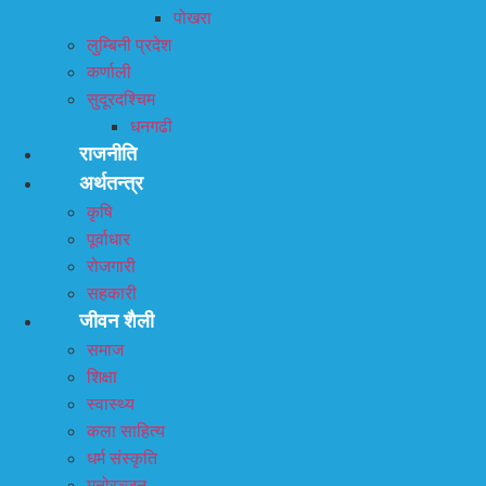
पोखरा
लुम्बिनी प्रदेश
कर्णाली
सुदूरदश्चिम
धनगढी
राजनीति
अर्थतन्त्र
कृषि
पूर्वाधार
रोजगारी
सहकारी
जीवन शैली
समाज
शिक्षा
स्वास्थ्य
कला साहित्य
धर्म संस्कृति
मनोरञ्जन