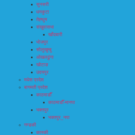
सुनसरी
धनकुटा
तेह्थुम
संखुवासभा
खाँदबारी
भोजपुर
सोलुखुम्बु
ओखलढुंगा
खोटाङ
उदयपुर
मधेस प्रदेश
बागमती प्रदेश
काठमाडौँ
काठमाडौँ-मानपा
भक्तपुर
भक्तपुर_नपा
गण्डकी
कास्की