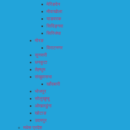
मेरिङदेन
मौवाखोला
याङवरक
सिदिङ्गवा
सिरिजंघा
मोरङ
विराटनगर
सुनसरी
धनकुटा
तेह्थुम
संखुवासभा
खाँदबारी
भोजपुर
सोलुखुम्बु
ओखलढुंगा
खोटाङ
उदयपुर
मधेस प्रदेश