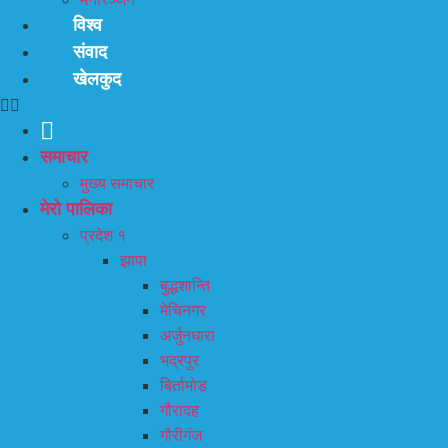
विश्व
संवाद
खेलकुद
समाचार
मुख्य समाचार
मेरो पालिका
प्रदेश १
झापा
बुद्धशान्ति
मेचिनगर
अर्जुनधारा
भद्रपुर
बिर्तामोड
गौरादह
गौरीगंज