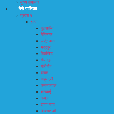
मुख्य समाचार
मेरो पालिका
प्रदेश १
झापा
बुद्धशान्ति
मेचिनगर
अर्जुनधारा
भद्रपुर
बिर्तामोड
गौरादह
गौरीगंज
दमक
बाह्रदशी
कचनकवल
कन्काई
कमल
झापा गापा
शिवसताक्षी