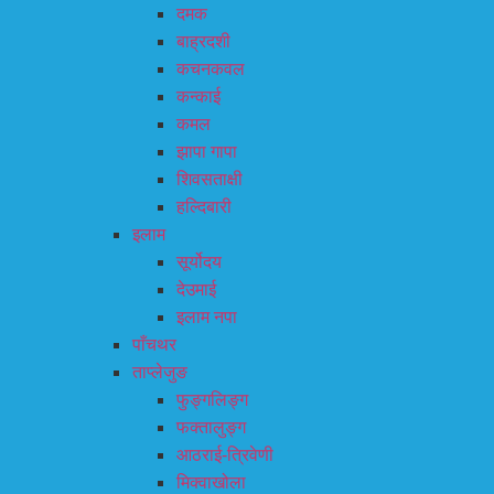
दमक
बाह्रदशी
कचनकवल
कन्काई
कमल
झापा गापा
शिवसताक्षी
हल्दिबारी
इलाम
सूर्योदय
देउमाई
इलाम नपा
पाँचथर
ताप्लेजुङ
फुङ्गलिङ्ग
फक्तालुङ्ग
आठराई-त्रिवेणी
मिक्वाखोला