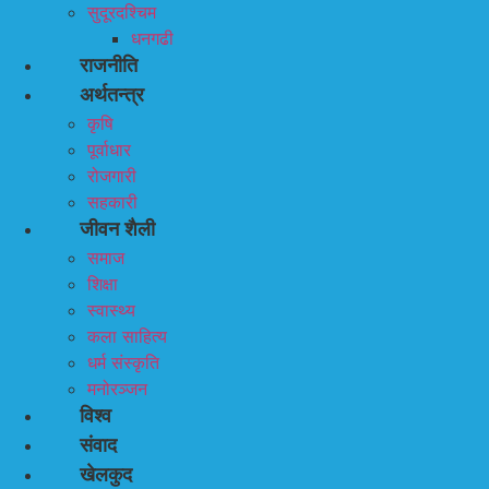
सुदूरदश्चिम
धनगढी
राजनीति
अर्थतन्त्र
कृषि
पूर्वाधार
रोजगारी
सहकारी
जीवन शैली
समाज
शिक्षा
स्वास्थ्य
कला साहित्य
धर्म संस्कृति
मनोरञ्जन
विश्व
संवाद
खेलकुद