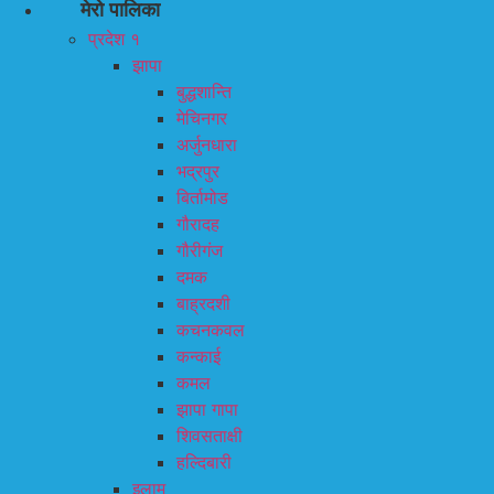
मेरो पालिका
प्रदेश १
झापा
बुद्धशान्ति
मेचिनगर
अर्जुनधारा
भद्रपुर
बिर्तामोड
गौरादह
गौरीगंज
दमक
बाह्रदशी
कचनकवल
कन्काई
कमल
झापा गापा
शिवसताक्षी
हल्दिबारी
इलाम