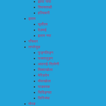
झापा गापा
शिवसताक्षी
हल्दिबारी
इलाम
सूर्योदय
देउमाई
इलाम नपा
पाँचथर
ताप्लेजुङ
फुङ्गलिङ्ग
फक्तालुङ्ग
आठराई-त्रिवेणी
मिक्वाखोला
मेरिङदेन
मौवाखोला
याङवरक
सिदिङ्गवा
सिरिजंघा
मोरङ