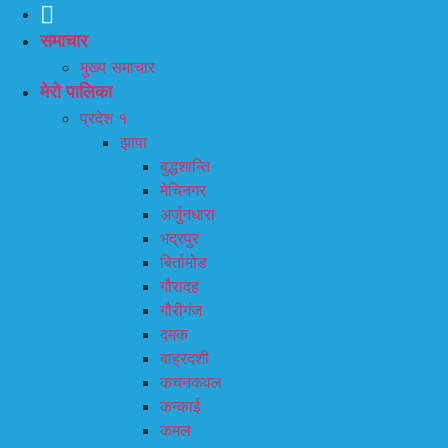
समाचार
मुख्य समाचार
मेरो पालिका
प्रदेश १
झापा
बुद्धशान्ति
मेचिनगर
अर्जुनधारा
भद्रपुर
बिर्तामोड
गौरादह
गौरीगंज
दमक
बाह्रदशी
कचनकवल
कन्काई
कमल