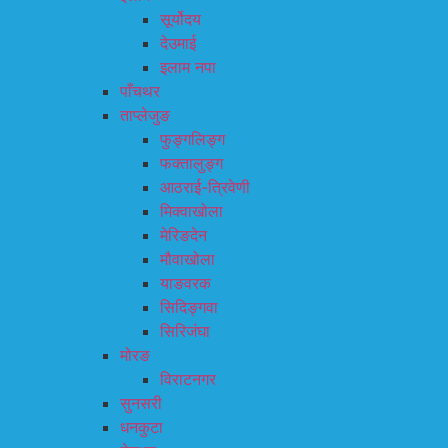
सूर्योदय
देउमाई
इलाम नपा
पाँचथर
ताप्लेजुङ
फुङ्गलिङ्ग
फक्तालुङ्ग
आठराई-त्रिवेणी
मिक्वाखोला
मेरिङदेन
मौवाखोला
याङवरक
सिदिङ्गवा
सिरिजंघा
मोरङ
विराटनगर
सुनसरी
धनकुटा