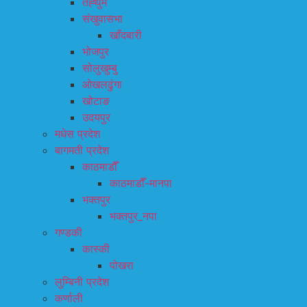
तेह्थुम
संखुवासभा
खाँदबारी
भोजपुर
सोलुखुम्बु
ओखलढुंगा
खोटाङ
उदयपुर
मधेस प्रदेश
बागमती प्रदेश
काठमाडौँ
काठमाडौँ-मानपा
भक्तपुर
भक्तपुर_नपा
गण्डकी
कास्की
पोखरा
लुम्बिनी प्रदेश
कर्णाली