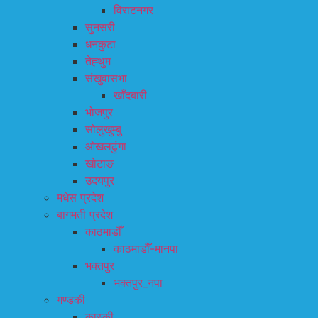
विराटनगर
सुनसरी
धनकुटा
तेह्थुम
संखुवासभा
खाँदबारी
भोजपुर
सोलुखुम्बु
ओखलढुंगा
खोटाङ
उदयपुर
मधेस प्रदेश
बागमती प्रदेश
काठमाडौँ
काठमाडौँ-मानपा
भक्तपुर
भक्तपुर_नपा
गण्डकी
कास्की