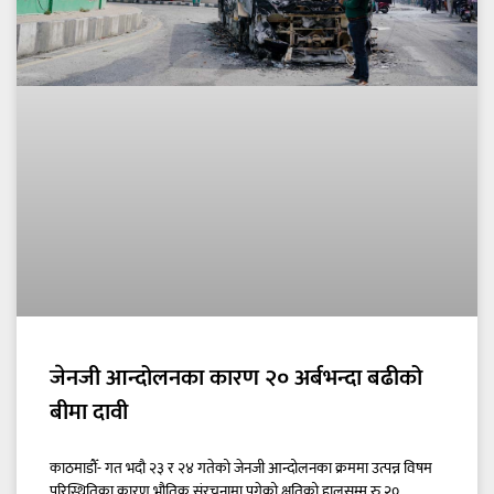
जेनजी आन्दोलनका कारण २० अर्बभन्दा बढीको
बीमा दावी
काठमाडौँ- गत भदौ २३ र २४ गतेको जेनजी आन्दोलनका क्रममा उत्पन्न विषम
परिस्थितिका कारण भौतिक संरचनामा पुगेको क्षतिको हालसम्म रु २०