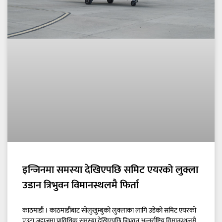
इन्जिनमा समस्या देखिएपछि समिट एयरको लुक्ला
उडान त्रिभुवन विमानस्थलमै फिर्ता
काठमाडौं । काठमाडौंबाट सोलुखुम्बुको लुक्लाका लागि उडेको समिट एयरको
एउटा जहाजमा प्राविधिक समस्या देखिएपछि त्रिभुवन अन्तर्राष्ट्रिय विमानस्थलमै