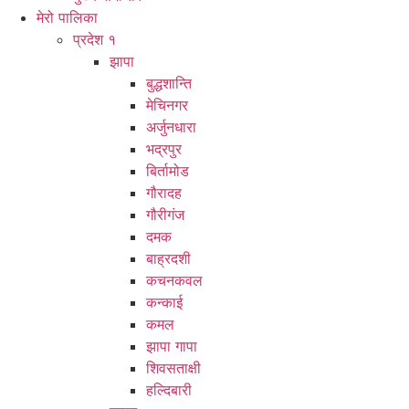
मेरो पालिका
प्रदेश १
झापा
बुद्धशान्ति
मेचिनगर
अर्जुनधारा
भद्रपुर
बिर्तामोड
गौरादह
गौरीगंज
दमक
बाह्रदशी
कचनकवल
कन्काई
कमल
झापा गापा
शिवसताक्षी
हल्दिबारी