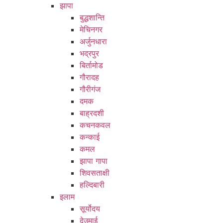
झापा
बुद्धशान्ति
मेचिनगर
अर्जुनधारा
भद्रपुर
बिर्तामोड
गौरादह
गौरीगंज
दमक
बाह्रदशी
कचनकवल
कन्काई
कमल
झापा गापा
शिवसताक्षी
हल्दिबारी
इलाम
सूर्योदय
देउमाई