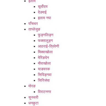
इलाम
सूर्योदय
देउमाई
इलाम नपा
पाँचथर
ताप्लेजुङ
फुङ्गलिङ्ग
फक्तालुङ्ग
आठराई-त्रिवेणी
मिक्वाखोला
मेरिङदेन
मौवाखोला
याङवरक
सिदिङ्गवा
सिरिजंघा
मोरङ
विराटनगर
सुनसरी
धनकुटा