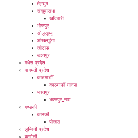
तेह्थुम
संखुवासभा
खाँदबारी
भोजपुर
सोलुखुम्बु
ओखलढुंगा
खोटाङ
उदयपुर
मधेस प्रदेश
बागमती प्रदेश
काठमाडौँ
काठमाडौँ-मानपा
भक्तपुर
भक्तपुर_नपा
गण्डकी
कास्की
पोखरा
लुम्बिनी प्रदेश
कर्णाली