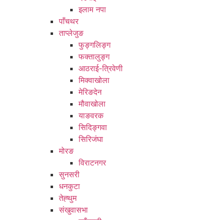
इलाम नपा
पाँचथर
ताप्लेजुङ
फुङ्गलिङ्ग
फक्तालुङ्ग
आठराई-त्रिवेणी
मिक्वाखोला
मेरिङदेन
मौवाखोला
याङवरक
सिदिङ्गवा
सिरिजंघा
मोरङ
विराटनगर
सुनसरी
धनकुटा
तेह्थुम
संखुवासभा