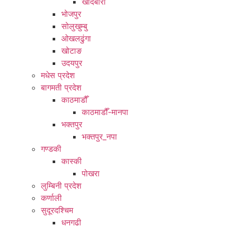
खाँदबारी
भोजपुर
सोलुखुम्बु
ओखलढुंगा
खोटाङ
उदयपुर
मधेस प्रदेश
बागमती प्रदेश
काठमाडौँ
काठमाडौँ-मानपा
भक्तपुर
भक्तपुर_नपा
गण्डकी
कास्की
पोखरा
लुम्बिनी प्रदेश
कर्णाली
सुदूरदश्चिम
धनगढी