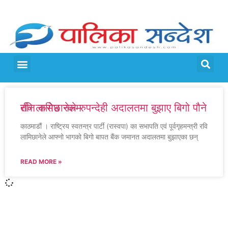
मेरो पालिका
जीवन शैली
रवि लामिछानेले रुपन्देही अदालतमा बुझाए बिगो पौने तीन करोड रकम
काठमाडौं । राष्ट्रिय स्वतन्त्र पार्टी (रास्वपा) का सभापति एवं पूर्वगृहमन्त्री रवि
लामिछानेले आफ्नो भागको बिगो बापत बैंक जमानत अदालतमा बुझाएका छन्
READ MORE »