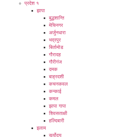
प्रदेश १
झापा
बुद्धशान्ति
मेचिनगर
अर्जुनधारा
भद्रपुर
बिर्तामोड
गौरादह
गौरीगंज
दमक
बाह्रदशी
कचनकवल
कन्काई
कमल
झापा गापा
शिवसताक्षी
हल्दिबारी
इलाम
सूर्योदय