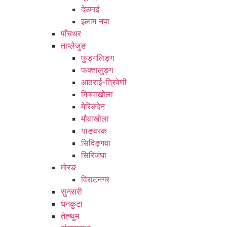
देउमाई
इलाम नपा
पाँचथर
ताप्लेजुङ
फुङ्गलिङ्ग
फक्तालुङ्ग
आठराई-त्रिवेणी
मिक्वाखोला
मेरिङदेन
मौवाखोला
याङवरक
सिदिङ्गवा
सिरिजंघा
मोरङ
विराटनगर
सुनसरी
धनकुटा
तेह्थुम