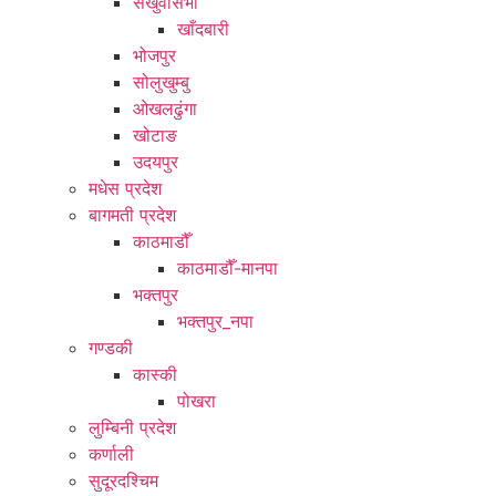
संखुवासभा
खाँदबारी
भोजपुर
सोलुखुम्बु
ओखलढुंगा
खोटाङ
उदयपुर
मधेस प्रदेश
बागमती प्रदेश
काठमाडौँ
काठमाडौँ-मानपा
भक्तपुर
भक्तपुर_नपा
गण्डकी
कास्की
पोखरा
लुम्बिनी प्रदेश
कर्णाली
सुदूरदश्चिम