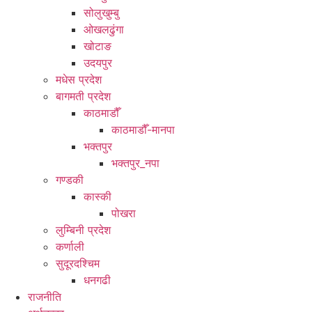
सोलुखुम्बु
ओखलढुंगा
खोटाङ
उदयपुर
मधेस प्रदेश
बागमती प्रदेश
काठमाडौँ
काठमाडौँ-मानपा
भक्तपुर
भक्तपुर_नपा
गण्डकी
कास्की
पोखरा
लुम्बिनी प्रदेश
कर्णाली
सुदूरदश्चिम
धनगढी
राजनीति