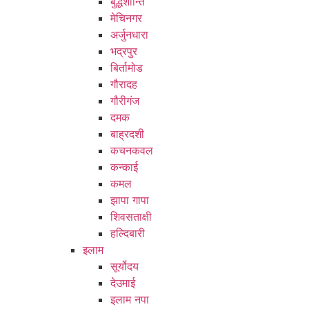
बुद्धशान्ति
मेचिनगर
अर्जुनधारा
भद्रपुर
बिर्तामोड
गौरादह
गौरीगंज
दमक
बाह्रदशी
कचनकवल
कन्काई
कमल
झापा गापा
शिवसताक्षी
हल्दिबारी
इलाम
सूर्योदय
देउमाई
इलाम नपा