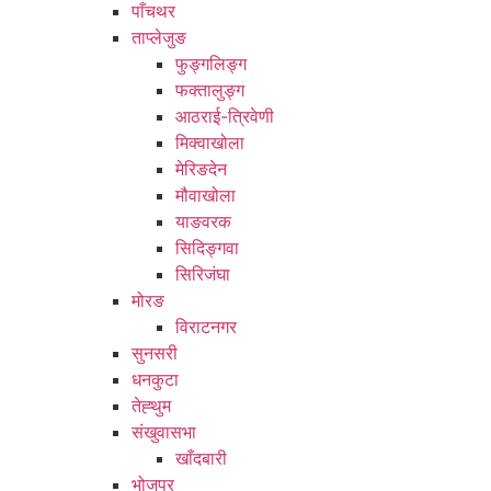
पाँचथर
ताप्लेजुङ
फुङ्गलिङ्ग
फक्तालुङ्ग
आठराई-त्रिवेणी
मिक्वाखोला
मेरिङदेन
मौवाखोला
याङवरक
सिदिङ्गवा
सिरिजंघा
मोरङ
विराटनगर
सुनसरी
धनकुटा
तेह्थुम
संखुवासभा
खाँदबारी
भोजपुर