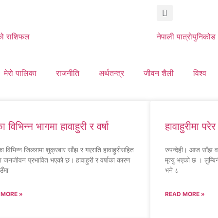
ो राशिफल
नेपाली पात्रो
युनिकोड
मेरो पालिका
राजनीति
अर्थतन्त्र
जीवन शैली
विश्व
ा विभिन्न भागमा हावाहुरी र वर्षा
हावाहुरीमा परेर
ा विभिन्न जिल्लामा शुक्रबार साँझ र गएराति हावाहुरीसहित
रुपन्देही। आज साँझ वर
हुँदा जनजीवन प्रभावित भएको छ। हावाहुरी र वर्षाका कारण
मृत्यु भएको छ । लुम्बि
उँमा
भने ८
 MORE »
READ MORE »