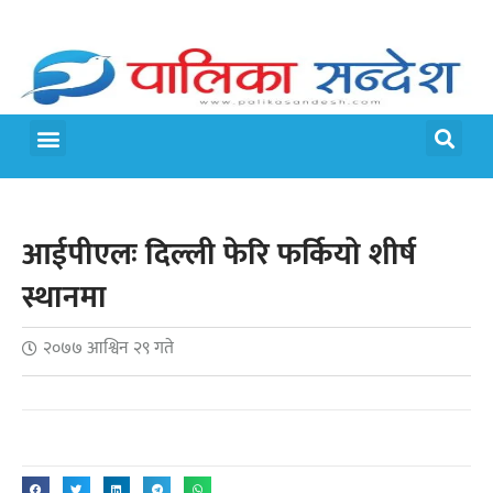
मेरो पालिका
जीवन शैली
आईपीएलः दिल्ली फेरि फर्कियो शीर्ष
स्थानमा
२०७७ आश्विन २९ गते