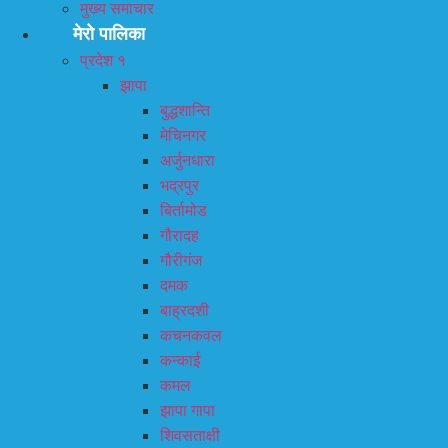
मुख्य समाचार
मेरो पालिका
प्रदेश १
झापा
बुद्धशान्ति
मेचिनगर
अर्जुनधारा
भद्रपुर
बिर्तामोड
गौरादह
गौरीगंज
दमक
बाह्रदशी
कचनकवल
कन्काई
कमल
झापा गापा
शिवसताक्षी