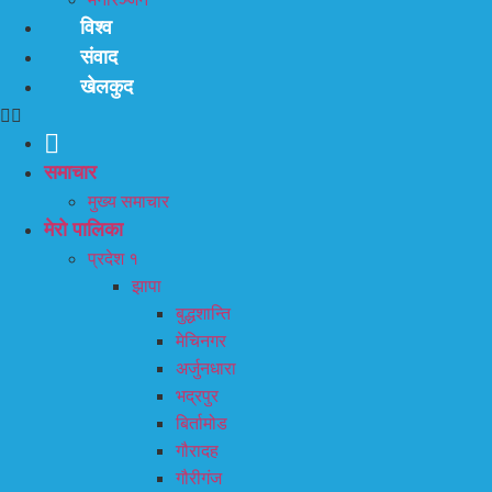
विश्व
संवाद
खेलकुद
समाचार
मुख्य समाचार
मेरो पालिका
प्रदेश १
झापा
बुद्धशान्ति
मेचिनगर
अर्जुनधारा
भद्रपुर
बिर्तामोड
गौरादह
गौरीगंज