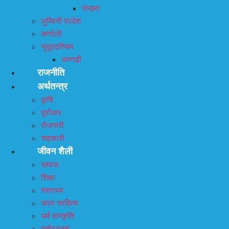
पोखरा
लुम्बिनी प्रदेश
कर्णाली
सुदूरदश्चिम
धनगढी
राजनीति
अर्थतन्त्र
कृषि
पूर्वाधार
रोजगारी
सहकारी
जीवन शैली
समाज
शिक्षा
स्वास्थ्य
कला साहित्य
धर्म संस्कृति
मनोरञ्जन