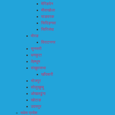
मेरिङदेन
मौवाखोला
याङवरक
सिदिङ्गवा
सिरिजंघा
मोरङ
विराटनगर
सुनसरी
धनकुटा
तेह्थुम
संखुवासभा
खाँदबारी
भोजपुर
सोलुखुम्बु
ओखलढुंगा
खोटाङ
उदयपुर
मधेस प्रदेश