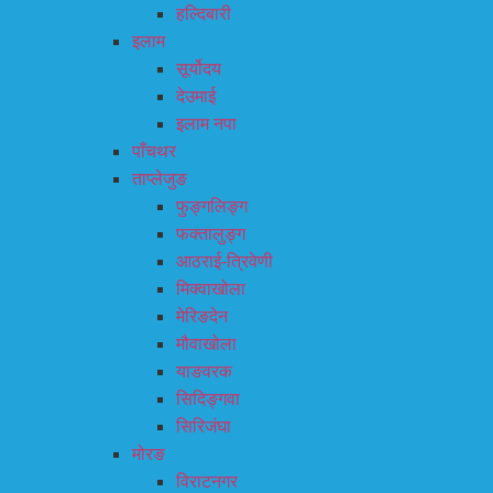
हल्दिबारी
इलाम
सूर्योदय
देउमाई
इलाम नपा
पाँचथर
ताप्लेजुङ
फुङ्गलिङ्ग
फक्तालुङ्ग
आठराई-त्रिवेणी
मिक्वाखोला
मेरिङदेन
मौवाखोला
याङवरक
सिदिङ्गवा
सिरिजंघा
मोरङ
विराटनगर