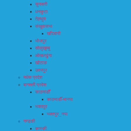
सुनसरी
धनकुटा
तेह्थुम
संखुवासभा
खाँदबारी
भोजपुर
सोलुखुम्बु
ओखलढुंगा
खोटाङ
उदयपुर
मधेस प्रदेश
बागमती प्रदेश
काठमाडौँ
काठमाडौँ-मानपा
भक्तपुर
भक्तपुर_नपा
गण्डकी
कास्की