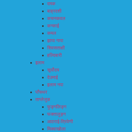
दमक
बाह्रदशी
कचनकवल
कन्काई
कमल
झापा गापा
शिवसताक्षी
हल्दिबारी
इलाम
सूर्योदय
देउमाई
इलाम नपा
पाँचथर
ताप्लेजुङ
फुङ्गलिङ्ग
फक्तालुङ्ग
आठराई-त्रिवेणी
मिक्वाखोला