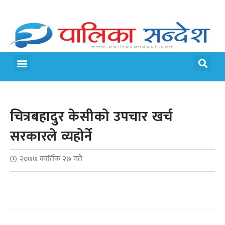
मेरो पालिका
जीवन शैली
चित्रबहादुर केसीको उपचार खर्च
सरकारले व्यहोर्ने
२०७७ कार्तिक २७ गते