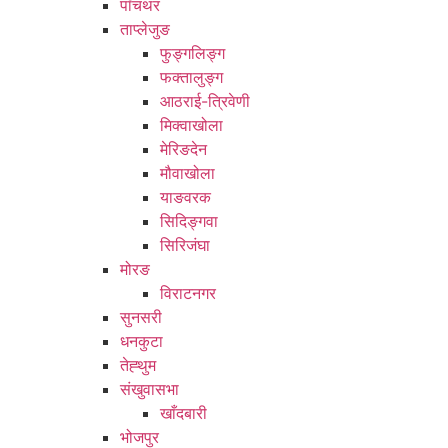
पाँचथर
ताप्लेजुङ
फुङ्गलिङ्ग
फक्तालुङ्ग
आठराई-त्रिवेणी
मिक्वाखोला
मेरिङदेन
मौवाखोला
याङवरक
सिदिङ्गवा
सिरिजंघा
मोरङ
विराटनगर
सुनसरी
धनकुटा
तेह्थुम
संखुवासभा
खाँदबारी
भोजपुर