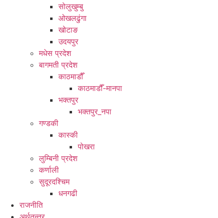
सोलुखुम्बु
ओखलढुंगा
खोटाङ
उदयपुर
मधेस प्रदेश
बागमती प्रदेश
काठमाडौँ
काठमाडौँ-मानपा
भक्तपुर
भक्तपुर_नपा
गण्डकी
कास्की
पोखरा
लुम्बिनी प्रदेश
कर्णाली
सुदूरदश्चिम
धनगढी
राजनीति
अर्थतन्त्र