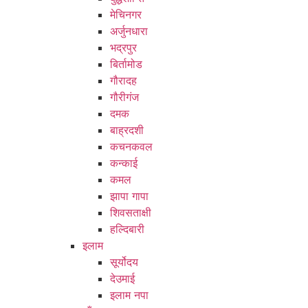
मेचिनगर
अर्जुनधारा
भद्रपुर
बिर्तामोड
गौरादह
गौरीगंज
दमक
बाह्रदशी
कचनकवल
कन्काई
कमल
झापा गापा
शिवसताक्षी
हल्दिबारी
इलाम
सूर्योदय
देउमाई
इलाम नपा