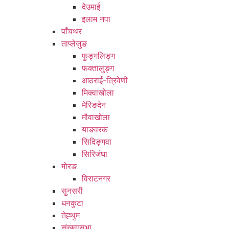
देउमाई
इलाम नपा
पाँचथर
ताप्लेजुङ
फुङ्गलिङ्ग
फक्तालुङ्ग
आठराई-त्रिवेणी
मिक्वाखोला
मेरिङदेन
मौवाखोला
याङवरक
सिदिङ्गवा
सिरिजंघा
मोरङ
विराटनगर
सुनसरी
धनकुटा
तेह्थुम
संखुवासभा