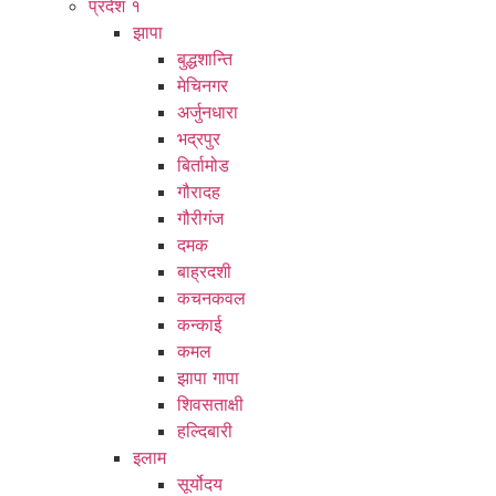
प्रदेश १
झापा
बुद्धशान्ति
मेचिनगर
अर्जुनधारा
भद्रपुर
बिर्तामोड
गौरादह
गौरीगंज
दमक
बाह्रदशी
कचनकवल
कन्काई
कमल
झापा गापा
शिवसताक्षी
हल्दिबारी
इलाम
सूर्योदय