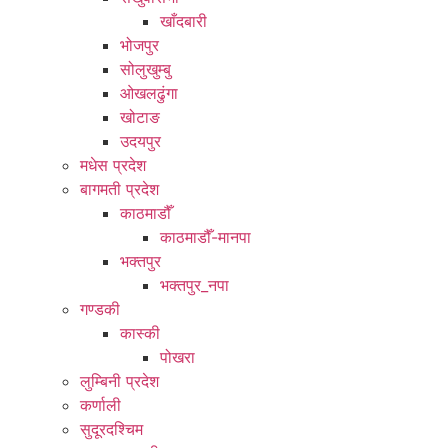
खाँदबारी
भोजपुर
सोलुखुम्बु
ओखलढुंगा
खोटाङ
उदयपुर
मधेस प्रदेश
बागमती प्रदेश
काठमाडौँ
काठमाडौँ-मानपा
भक्तपुर
भक्तपुर_नपा
गण्डकी
कास्की
पोखरा
लुम्बिनी प्रदेश
कर्णाली
सुदूरदश्चिम