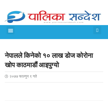
मेरो पालिका
जीवन शैली
नेपालले किनेको १० लाख डोज कोरोना
खोप काठमाडौं आइपुग्यो
२०७७ फाल्गुन ९ गते