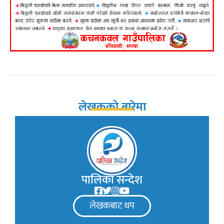
लेखकको बारेमा
पालिका सन्देश
लेखकबाट थप