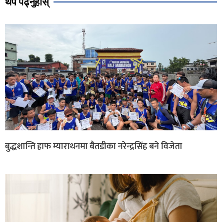
थप पढ्नुहोस्
बुद्धशान्ति हाफ म्याराथनमा बैतडीका नरेन्द्रसिंह बने विजेता