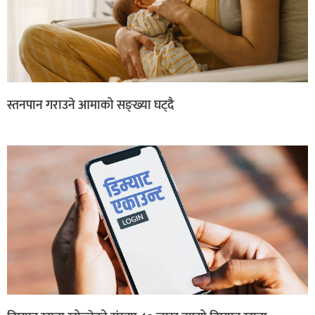
स्तनपान गराउने आमाको सङ्ख्या घट्दै