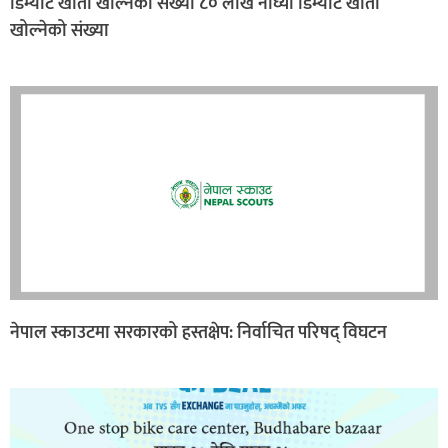
डिम्याट खाता खोल्नेको संख्या ८० लाख नाघ्यो डिम्याट खाता
खोल्नेको संख्या
नेपाल स्काउटमा सरकारको हस्तक्षेप: निर्वाचित परिषद् विघटन