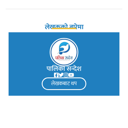
लेखकको बारेमा
पालिका सन्देश
लेखकबाट थप