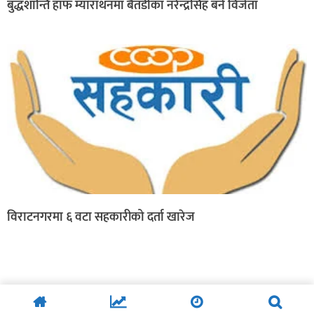
बुद्धशान्ति हाफ म्याराथनमा बैतडीका नरेन्द्रसिंह बने विजेता
विराटनगरमा ६ वटा सहकारीको दर्ता खारेज