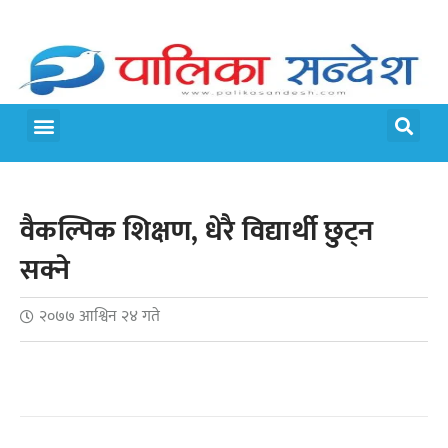
मेरो पालिका
जीवन शैली
वैकल्पिक शिक्षण, धेरै विद्यार्थी छुट्न
सक्ने
२०७७ आश्विन २४ गते