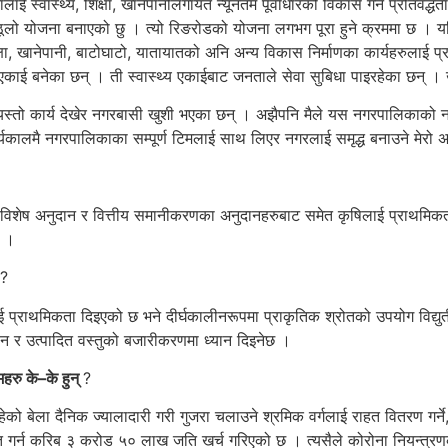
लाई स्वास्थ्य, शिक्षा, खानेपानीलगायत न्यूनतम पूर्वाधारको विकास गर्ने प्रतिव
 ठूलो योजना बनाएको छु । त्यो रिङरोडको योजना लगभग पूरा हुने क्रममा छ । यह
िक्षा, खानेपानी, बाटोघाटो, यातायातको अनि अन्य विकास निर्माणका कार्यहरुला
्य एकाई बनेका छन् । ती स्वास्थ्य एकाईबाट जनताले सेवा सुबिधा पाइरहेका छन् । ख
स्तो कार्य देखेर नगरबासी खुशी भएका छन् । अझैपनि मैले यस नगरपालिकाको नग
कार्यकालमै नगरपालिकाका सम्पूर्ण टिमलाई साथ लिएर नगरलाई समृद्ध बनाउने मेरो
्त विशेष अनुदान र वित्तीय समानीकरणका अनुदानहरुबाट समेत कृषिलाई प्रा
छ ।
?
 प्राथमिकता दिइएको छ भने दीर्घकालीनरूपमा प्राकृतिक श्रोतको उपयोग विद्युती
पन र उत्पादित वस्तुको बजारीकरणमा ध्यान दिइनेछ ।
हरु के–के हुन्
?
ेको बेला दैनिक ज्यालादारी गरी गुजरा चलाउने श्रमिक वर्गलाई राहत वितरण गर्न
त गर्न करिब ३ करोड ५० लाख जति खर्च गरिएको छ । त्यसैले कोरोना नियन्त्रणक