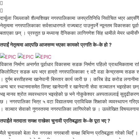
दार्चुला जिल्लाको शैल्यशिखर नगरपालिकामा जनप्रतिनिधि निर्वाचित भएर आएसँग
नेतृत्वमा नगरपालिकाका सर्वसाधारणले राज्यबाट पाउनुपर्ने न्यूनतम विकासका प
बताएका छन् । प्रस्तुत छ मध्यान्ह दैनिकका लागिगणेश सिंह धामीले मेयर धामीस
तपाईं नेतृत्वमा आएपछि आजसम्म भएका कामको प्रगति के–के हो ?
विकास निर्माण अन्तर्गत पूर्वाधार विकासमा सडक निर्माण पहिलो प्राथमिकता
किलोमिटर सडक थप भएर हाम्रो नगरपालिकाका ९ वटै वडा केन्द्रसम्म सडक सञ्जाल 
। दुर्गम बस्तीहरुमा खानेपानी बिस्तार कार्य जारी छ । करिब डेढ करोड लगानीम
अन्य चार स्थानमासमेत लिफ्ट खानेपानी र खानेपानी सेवा सञ्चालन भइरहेका छन् 
भइ मानव श्रोत व्यवस्थापन भइरहेको छ भने गोकुकेश्वर अस्पताललाई सुदृढीकरण 
छ । नगरपालिका भित्र ५ वटा विद्यालयमा प्राविधिक शिक्षाको व्यवस्थापन गरिए
। सञ्चार सेवाको गुणस्तरमा नगरपालिका लागिपरेको छ । उल्लेखित विषयलगायत भाबी
तपाईंले मतदाता समक्ष राखेका चुनावी प्रतिबद्धता के–के पूरा भए ?
मैले चुनावको बेला मेरा नगरका नगरबासी समक्ष बिभिन्न प्रतिबद्धता गरेको थिएँ । ज