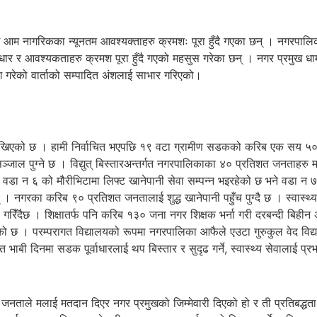
ै आम नागरिकका न्यूनतम आवश्यक्ताहरु क्रमशः पूरा हुँदै गएका छन् । नगरपालि
ूर्वाधार र आवश्यकताहरु क्रमश पूरा हुँदै गएको महसुस गरेका छन् । नगर प्रमु
ँग गरेको वार्ताको सम्पादित अंशलाई साभार गरिएको।
मा राखिएको छ । हामी निर्वाचित भएपछि १९ वटा ग्रामीण सडकको करिब एक सय ५०
पुग्ने छ । विद्युत् बिस्तारअन्तर्गत नगरपालिकाका ४० प्रतिशत जनताहरु मात्र
ा वडा न ६ को मौरीभिटामा लिफ्ट खानेपानी सेवा सम्पन्न भइरहेको छ भने वडा न ७
। नगरका करिब ९० प्रतिशत जनतालाई शुद्ध खानेपानी पहुँच पुग्दै छ । स्वास्थ्
गरिँदैछ । शिक्षातर्फ पनि करिब १३० जना नगर शिक्षक भर्ना गरी दरबन्दी बिही
को छ । परम्परागत विद्यालयको रूपमा नगरपालिका आफैले एउटा गुरुकुल वेद विद्य
 दिनमा सडक पूर्वाधारलाई थप बिस्तार र सुदृढ गर्ने, स्वास्थ्य सेवालाई प्रभा
नताले मलाई मतदान दिएर नगर प्रमुखको जिम्मेवारी दिएको हो र ती प्रतिबद्धता पूरा 