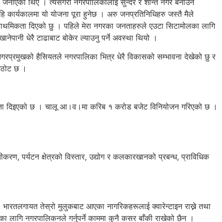
द्धता जनाएको थिएँ । त्यसैगरी नगरपालिकालाई सुन्दर र शान्त नगर बनाउने
ि कार्यकालमा यो योजना पूरा हुनेछ । अरु जनप्रतिनिधिहरु जस्तै मैले
ई प्राथमिकता दिएको छु । पहिले मेरा नगरका जनताहरुले एउटा सिटामोलका लागि
ानेपानी धेरै टाढाबाट बोकेर ल्याउनु पर्ने अवस्था थियो ।
रप्रमुखको हैसियतले नगरपालिका भित्र धेरै विकासको सम्भावना देखेको छु र
 अठोट छ ।
थमिकता दिइएको छ । चालू आ।व।मा करिब १ करोड बजेट विनियोजन गरिएको छ ।
करण, पर्यटन क्षेत्रको विस्तार, उद्योग र कलकारखानको प्रबन्ध, प्राविधिक
े, भारतलगायत तेस्रो मुलुकबाट आएका नागरिकहरूलाई क्वारेन्टाइन राख्ने तथा
ा लागि नगरपालिकनले गर्नुपर्ने काममा कुनै कसर बाँकी राखेको छैन ।