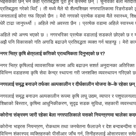
भइसकेका छन् भने केही प्रतिबद्धता पूरा हुने क्रममा छन् । चुनावका बेला मतदाता
प्रतिबद्धता गरेको थिएँ । ती मध्ये मैले यो शैल्यशिखर नगरपालिकामा रिङरोडको
जनतालाई कोरा गफ दिएको छैन । मेरो नगरको प्रत्येक वडामा मैले स्वास्थ्य, श
धेरै टाढा जानुपर्थ्यो । अहिले त्यो अवस्ता छैन । प्रत्येक वडामा अहिले स्वास्थ
अहिले त्यो अन्त्य भएको छ । नगरभरिका प्रत्येक वडालाई सडकले छोएको छ र य
अझै पनि विकासको गति अगाडि बढाउने प्रतिवद्धता व्यक्त गर्न चाहन्छु । मेरो 
नगर भित्र कृषि क्षेत्रलाई कत्तिको प्राथमिकता दिनुभएको छ र?
नगर भित्र कृषिलाई व्यावसायिक रूपमा अघि बढाउन सशर्त अनुदानका अतिरिक
विभिन्न वडाहरुमा कृषि सेवा केन्द्र स्थापना गरी जनशक्ति व्यवस्थापन गरिएको 
नगरलाई समृद्ध बनाउने तर्फका अल्पकालीन र दीर्घकालीन योजना के–के रहेका छन्
नगरलाई समृद्ध बनाउन अल्पकालीन रूपमा कृषि लघु उद्यम, व्यापार र पशुपालनलाई
शिक्षाको बिस्तार, कृषिमा आधुनिकीकरण, सुदृढ सडक सुविधा, सहकारी व्यवस्था
कोरोना संक्रमण जारी रहेका बेला नगरपालिकाले यसको नियन्त्रणमा चालेका कदम
कोरोना भाइरस नियन्त्रण, रोकथाम तथा जनचेतना फैलाउने र देश बन्दाबन्दीमा रह
विभिन्न शंकास्पद व्यक्तिहरुको पीसीआर जाँच गर्न, तिनीहरुलाई ओसारपसार समे