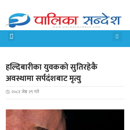
मेरो पालिका
जीवन शैली
हल्दिबारीका युवकको सुतिरहेकै
अवस्थामा सर्पदंशबाट मृत्यु
२०८२ जेष्ठ २९ गते