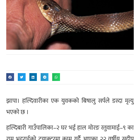
झापा। हल्दिवारीका एक युवकको बिषालु सर्पले डस्दा मृत्यु
भएको छ ।
हल्दिबारी गाउँपालिका–२ घर भई हाल मोरङ रतुवामाई–९ का
राम भट्टराईको ट्रयाक्टरमा काम गर्दै आएका २२ वर्षीय सुदीप