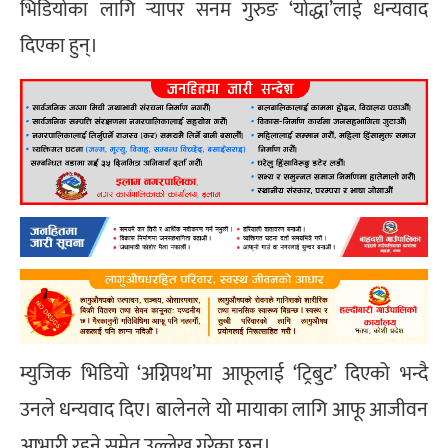
भिडियोका लागि र्‍यापर सनम गुरुङ ‘योद्धा’लाई धन्यवाद
दिएका हुन्।
म्युजिक भिडियो ‘अग्निपथ’मा आफूलाई ‘ट्रिबुट’ दिएको भन्दै
उनले धन्यवाद दिए। बालेनले यो मायाका लागि आफू आजीवन
आभारी रहने समेत उल्लेख गरेका छन्।