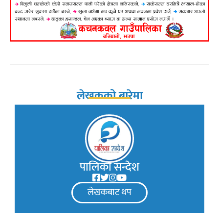
लेखकको बारेमा
पालिका सन्देश
लेखकबाट थप