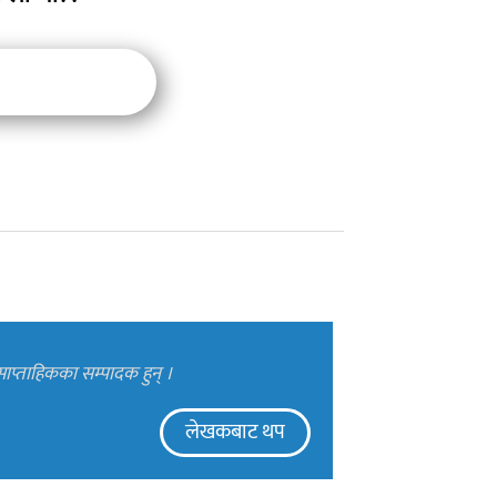
ाप्ताहिकका सम्पादक हुन् ।
लेखकबाट थप