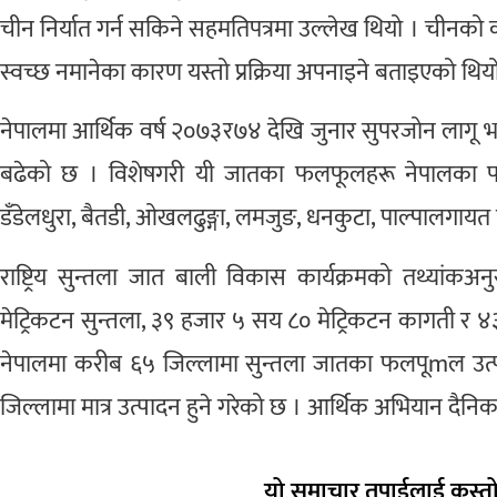
चीन निर्यात गर्न सकिने सहमतिपत्रमा उल्लेख थियो । चीनको क
स्वच्छ नमानेका कारण यस्तो प्रक्रिया अपनाइने बताइएको थिय
नेपालमा आर्थिक वर्ष २०७३र७४ देखि जुनार सुपरजोन लागू भ
बढेको छ । विशेषगरी यी जातका फलफूलहरू नेपालका पहाडी
डँडेलधुरा, बैतडी, ओखलढुङ्गा, लमजुङ, धनकुटा, पाल्पालगायत जि
राष्ट्रिय सुन्तला जात बाली विकास कार्यक्रमको तथ्यांक
मेट्रिकटन सुन्तला, ३९ हजार ५ सय ८० मेट्रिकटन कागती र ४३ 
नेपालमा करीब ६५ जिल्लामा सुन्तला जातका फलपूmल उत्प
जिल्लामा मात्र उत्पादन हुने गरेको छ । आर्थिक अभियान दैन
यो समाचार तपाईलाई कस्तो