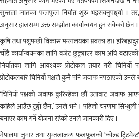
सहमति अनुसार काम भएको भए गतवर्षको सिजनदेखि नै नेपालब
सुन्तला जातका फलफूल निर्यात शुरू भइसक्नुपथ्र्यो । तर
अनुसार हालसम्म उक्त सम्झौता कार्यान्वयन हुन सकेको छैन ।
कृषि तथा पशुपन्छी विकास मन्त्रालयका प्रवक्ता डा। हरिबहादु
चाँडै कार्यान्वयनका लागि बजेट छुट्ट्याएर काम अघि बढा
निर्यातका लागि आवश्यक प्रोटोकल तयार गरी चिनियाँ 
प्रोटोकलबारे चिनियाँ पक्षले कुनै पनि जवाफ नपठाएको उनले 
‘चिनियाँ पक्षको जवाफ कुरिरहेका छौं उताबाट जवाफ आए
कहिले आउँछ टुङ्गो छैन,’ उनले भने । पहिलो चरणमा सिन्धुल
बनाएर काम गर्ने योजना रहेको उनले जानकारी दिए ।
नेपालमा जुनार तथा सुन्तलाजन्य फलफूलको ‘कोल्ड ट्रिटमेन्ट’ ग