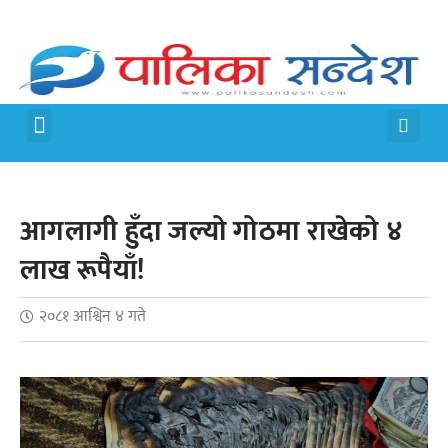
मेरो पालिका
जीवन शैली
आगलागी हुँदा जल्यो गोठमा राखेको ४
लाख रूपैयाँ!
२०८१ आश्विन ४ गते