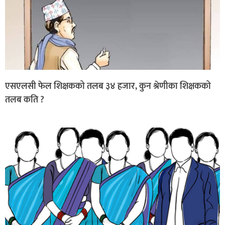
एसएलसी फेल शिक्षकको तलब ३४ हजार, कुन श्रेणीका शिक्षकको
तलब कति ?