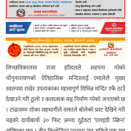
लिच्छविकालमा राजा हरिदत्तले स्थापना गरेको
चाँगुनारायणको ऐतिहासिक मन्दिरलाई एमालेले मुख्य
स्वरुपमा राखेर उपत्यकाका महत्त्वपूर्ण विभिन्न मन्दिर एकै ठाउँ
देखाउने गरी ठूलो र कलात्मक मञ्च निर्माण गरेको जनाएको छ
। टाढासम्म रहेका सहभागीले वक्ताले बोलेको प्रस्ट देखिने गरी
मञ्चको दायाँबायाँ ३० फिट अग्ला दुईवटा ‘एलइडी स्क्रिन’
राखिएका छन् । तीन किलोमिटर परसम्म सुन्न सकिने एक सय