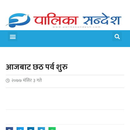
मेरो पालिका
जीवन शैली
आजबाट छठ पर्व शुरु
२०७७ मंसिर ३ गते