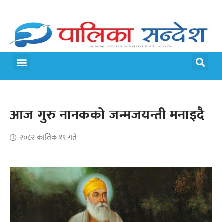
मेरो पालिका
जीवन शैली
आज गुरु नानकको जन्मजयन्ती मनाइदै
२०८२ कार्तिक १९ गते