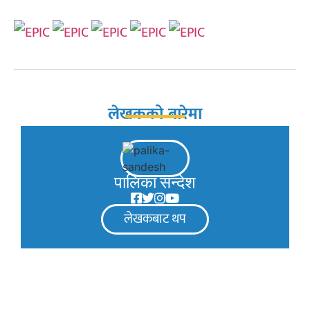
लेखकको बारेमा
पालिका सन्देश
लेखकबाट थप