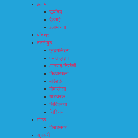
इलाम
सूर्योदय
देउमाई
इलाम नपा
पाँचथर
ताप्लेजुङ
फुङ्गलिङ्ग
फक्तालुङ्ग
आठराई-त्रिवेणी
मिक्वाखोला
मेरिङदेन
मौवाखोला
याङवरक
सिदिङ्गवा
सिरिजंघा
मोरङ
विराटनगर
सुनसरी