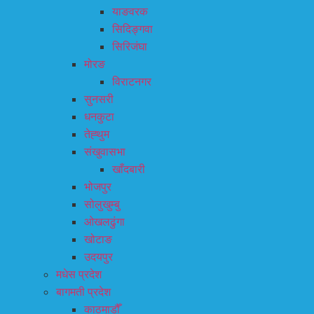
याङवरक
सिदिङ्गवा
सिरिजंघा
मोरङ
विराटनगर
सुनसरी
धनकुटा
तेह्थुम
संखुवासभा
खाँदबारी
भोजपुर
सोलुखुम्बु
ओखलढुंगा
खोटाङ
उदयपुर
मधेस प्रदेश
बागमती प्रदेश
काठमाडौँ