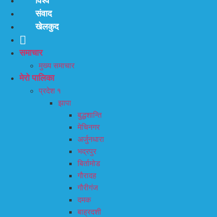
विश्व
संवाद
खेलकुद
समाचार
मुख्य समाचार
मेरो पालिका
प्रदेश १
झापा
बुद्धशान्ति
मेचिनगर
अर्जुनधारा
भद्रपुर
बिर्तामोड
गौरादह
गौरीगंज
दमक
बाह्रदशी