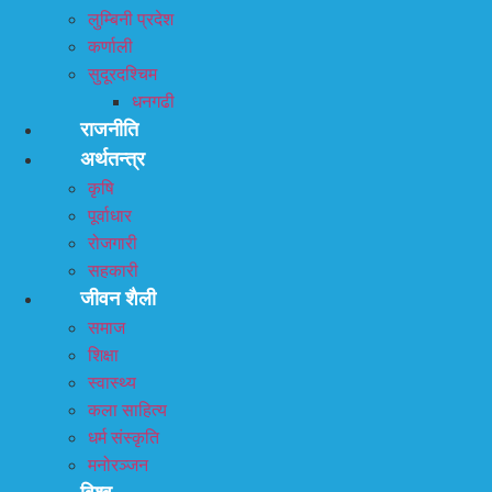
लुम्बिनी प्रदेश
कर्णाली
सुदूरदश्चिम
धनगढी
राजनीति
अर्थतन्त्र
कृषि
पूर्वाधार
रोजगारी
सहकारी
जीवन शैली
समाज
शिक्षा
स्वास्थ्य
कला साहित्य
धर्म संस्कृति
मनोरञ्जन