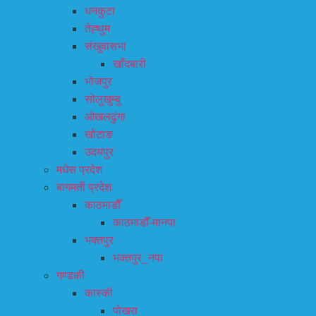
धनकुटा
तेह्थुम
संखुवासभा
खाँदबारी
भोजपुर
सोलुखुम्बु
ओखलढुंगा
खोटाङ
उदयपुर
मधेस प्रदेश
बागमती प्रदेश
काठमाडौँ
काठमाडौँ-मानपा
भक्तपुर
भक्तपुर_नपा
गण्डकी
कास्की
पोखरा