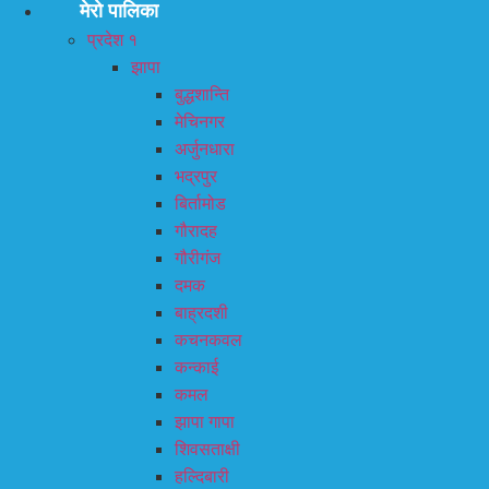
मेरो पालिका
प्रदेश १
झापा
बुद्धशान्ति
मेचिनगर
अर्जुनधारा
भद्रपुर
बिर्तामोड
गौरादह
गौरीगंज
दमक
बाह्रदशी
कचनकवल
कन्काई
कमल
झापा गापा
शिवसताक्षी
हल्दिबारी