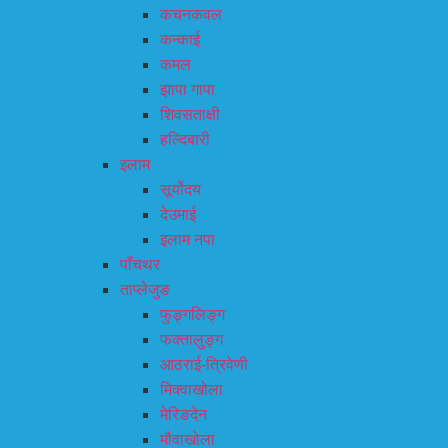
कचनकवल
कन्काई
कमल
झापा गापा
शिवसताक्षी
हल्दिबारी
इलाम
सूर्योदय
देउमाई
इलाम नपा
पाँचथर
ताप्लेजुङ
फुङ्गलिङ्ग
फक्तालुङ्ग
आठराई-त्रिवेणी
मिक्वाखोला
मेरिङदेन
मौवाखोला