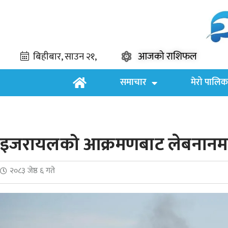
आजको राशिफल
समाचार
मेरो पालिक
इजरायलको आक्रमणबाट लेबनानमा 
२०८३ जेष्ठ ६ गते