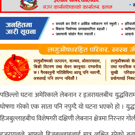
पछिल्लो घटना अमेरिकाले लेबनान र इजरायलबीच युद्धविर
घोषणा गरेको एक साता पनि नपुग्दै यो घटना भएको हो । यु
हिजबुल्लाहबीच विशेषगरी दक्षिणी लेबनान क्षेत्रमा निरन्तर ग
इजरायलले आफूले हिजबुल्लाहलाई मात्र लक्षित गरेको ब