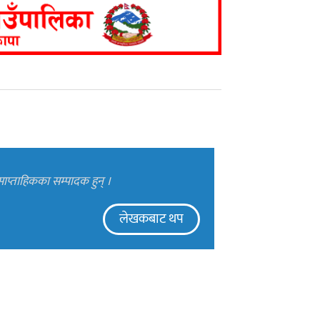
ाप्ताहिकका सम्पादक हुन् ।
लेखकबाट थप