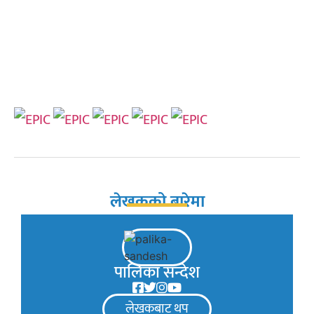
लेखकको बारेमा
पालिका सन्देश
लेखकबाट थप