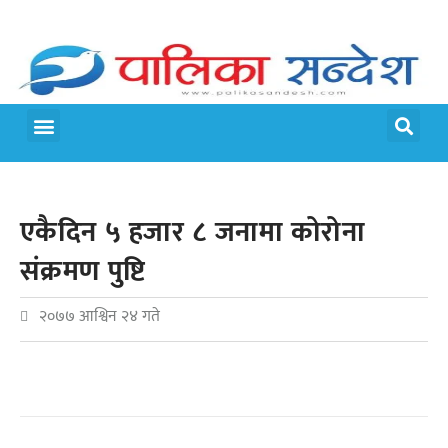
मेरो पालिका
जीवन शैली
एकैदिन ५ हजार ८ जनामा कोरोना
संक्रमण पुष्टि
२०७७ आश्विन २४ गते