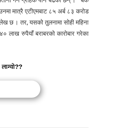
नी गर्ने ग्राहक पनि बढेका छन् । बैंक
 साउनमा मात्रै एटीएमबाट ८५ अर्ब ८३ करोड
उल्लेख छ । तर, यसको तुलनामा सोही महिना
४० लाख रुपैयाँ बराबरको कारोबार गरेका
 लाग्यो??