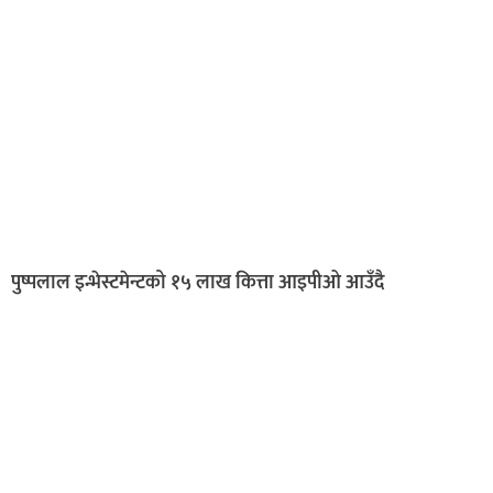
पुष्पलाल इन्भेस्टमेन्टको १५ लाख कित्ता आइपीओ आउँदै